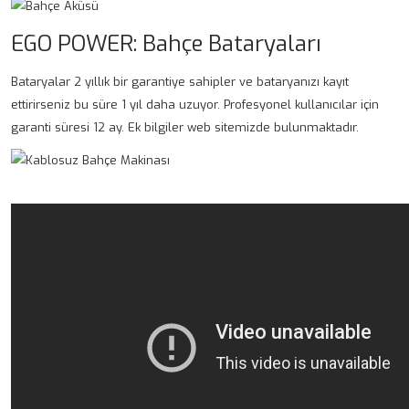
EGO POWER: Bahçe Bataryaları
Bataryalar 2 yıllık bir garantiye sahipler ve bataryanızı kayıt
ettirirseniz bu süre 1 yıl daha uzuyor. Profesyonel kullanıcılar için
garanti süresi 12 ay. Ek bilgiler web sitemizde bulunmaktadır.