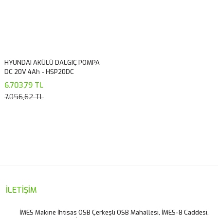
HYUNDAI AKÜLÜ DALGIÇ POMPA
DC 20V 4Ah - HSP20DC
6.703,79 TL
7.056,62 TL
İLETİŞİM
İMES Makine İhtisas OSB Çerkeşli OSB Mahallesi, İMES-8 Caddesi,