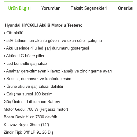
Ürün Bilgisi
Yorumlar
Taksit Seçenekleri
Önerileri
Hyundai HYC60LI Akülü Motorlu Testere;
• Çift akülü
• 58V Lithium ion akü ile güvenli ve uzun süreli çalışma
• Akü üzerinde 4’lü led şarj durumunu göstergesi
• Aküde LG hücre piller
• Led kontrollü şarj cihazı
• Anahtar gerektirmeyen kılavuz kapağı ve zincir germe ayarı
• Sessiz, dumansız ve konforlu kesim
• Ürüne akü ve şarj cihazı dahildir
• Çalışma süresi 100 kesim
Güç Ünitesi: Lithium-ion Battery
Motor Gücü: 700 W (Fırçasız motor)
Boșta Devir Hızı: 7300 dev/dk
Kılavuz Boyu: 36cm (14”)
Zincir Tipi: 3/8"LP 91 26 Diş