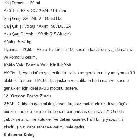
Yağ Deposu: 120 ml
Akü Tipi: 58 VDC / 2.5Ah / Lithium
Șarj Giriș: 220-240 V / 50-60 Hz
Șarj Çıkıș: Voltajı / Akımı 58VDC, 2A
Akü Şarj Süresi: ~ 90 dk (2.5 Ah için)
Ağırlık: 5.57 kg
Hyundai HYC60LI Akülü Testere ile 100 kesime kadar sessiz, dumansız
ve konforlu kesim.
Kablo Yok, Benzin Yok, Kirlilik Yok
HYC60LI, Hyundai'nin şarj edilebilir az bakım gerektiren lityum iyon akülü
elektrikli testere. HYC60LI, ağaçların ve çalıların budaması ve kesme
günlükleri için ideal akülü motorlu testere.
12 "Oregon Bar ve Zincir
2.5Ah LG lityum iyon pil ile çalışan fırçasız motor, elektrikli ve küçük
benzinli motorlu testerelere benzer performans sunarak 12" Oregon
çubuk ve zincir ile kütükleri ve dalları keserek hafif bir iş yapar. hız
zinciri işinizi daha rahat ve verimli hale getirir.
Kullanımı Kolay