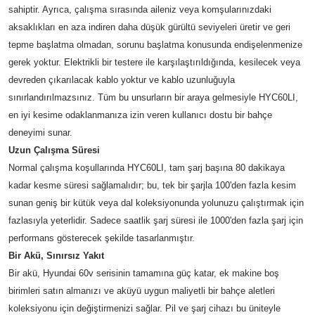
sahiptir. Ayrıca, çalışma sırasında aileniz veya komşularınızdaki
aksaklıkları en aza indiren daha düşük gürültü seviyeleri üretir ve geri
tepme başlatma olmadan, sorunu başlatma konusunda endişelenmenize
gerek yoktur. Elektrikli bir testere ile karşılaştırıldığında, kesilecek veya
devreden çıkarılacak kablo yoktur ve kablo uzunluğuyla
sınırlandırılmazsınız. Tüm bu unsurların bir araya gelmesiyle HYC60LI,
en iyi kesime odaklanmanıza izin veren kullanıcı dostu bir bahçe
deneyimi sunar.
Uzun Çalışma Süresi
Normal çalışma koşullarında HYC60LI, tam şarj başına 80 dakikaya
kadar kesme süresi sağlamalıdır; bu, tek bir şarjla 100'den fazla kesim
sunan geniş bir kütük veya dal koleksiyonunda yolunuzu çalıştırmak için
fazlasıyla yeterlidir. Sadece saatlik şarj süresi ile 1000'den fazla şarj için
performans gösterecek şekilde tasarlanmıştır.
Bir Akü, Sınırsız Yakıt
Bir akü, Hyundai 60v serisinin tamamına güç katar, ek makine boş
birimleri satın almanızı ve aküyü uygun maliyetli bir bahçe aletleri
koleksiyonu için değiştirmenizi sağlar. Pil ve şarj cihazı bu üniteyle