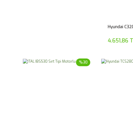
Hyundai C320
4.651,86 
%30