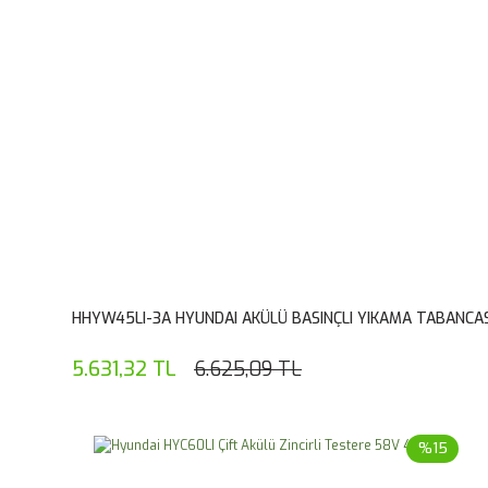
HHYW45LI-3A HYUNDAI AKÜLÜ BASINÇLI YIKAMA TABANCAS
5.631,32 TL
6.625,09 TL
%15