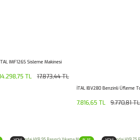
ITAL IMF126S Sisleme Makinesi
14.298,75 TL
17.873,44 TL
İTAL IBV280 Benzinli Üfleme T
7.816,65 TL
9.770,81 TL