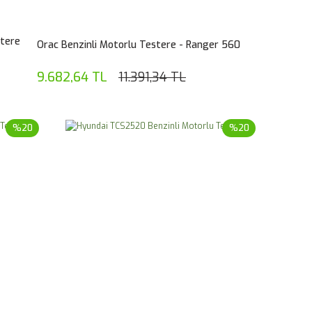
stere
Orac Benzinli Motorlu Testere - Ranger 560
9.682,64 TL
11.391,34 TL
%20
%20