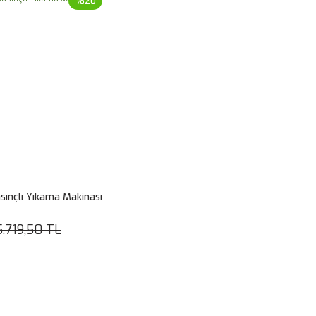
%20
sınçlı Yıkama Makinası
5.719,50 TL