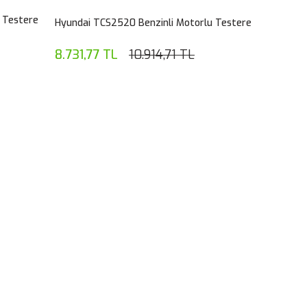
 Testere
Hyundai TCS2520 Benzinli Motorlu Testere
8.731,77 TL
10.914,71 TL