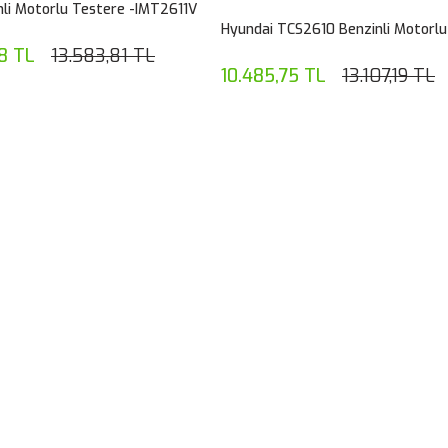
inli Motorlu Testere -IMT2611V
Hyundai TCS2610 Benzinli Motorlu
8 TL
13.583,81 TL
10.485,75 TL
13.107,19 TL