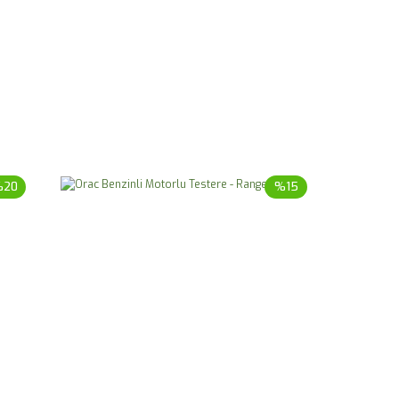
%20
%15