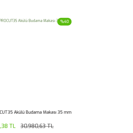
%40
OCUT35 Akülü Budama Makası 35 mm
,38 TL
30.980,63 TL