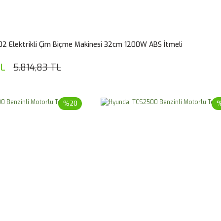
2 Elektrikli Çim Biçme Makinesi 32cm 1200W ABS İtmeli
TL
5.814,83 TL
%20