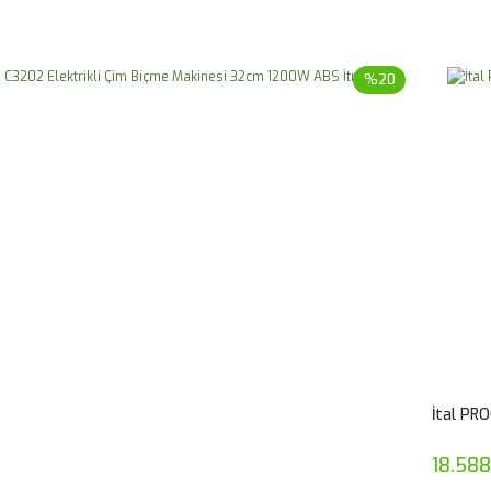
%20
İtal PR
18.588