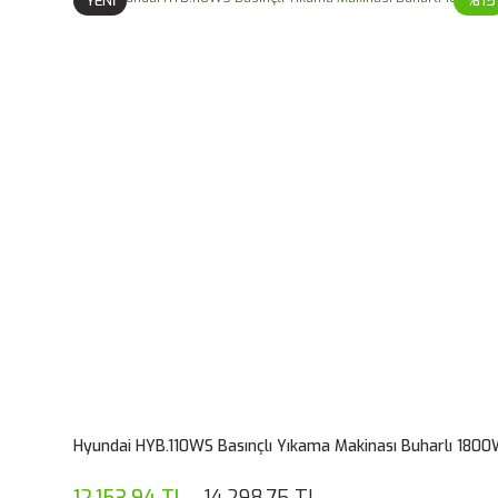
YENİ
%15
Hyundai HYB.110WS Basınçlı Yıkama Makinası Buharlı 180
12.153,94 TL
14.298,75 TL