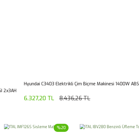
Hyundai C3403 Elektrikli Çim Biçme Makinesi 1400W ABS
I 2x3AH
6.327,20 TL
8.436,26 TL
%20