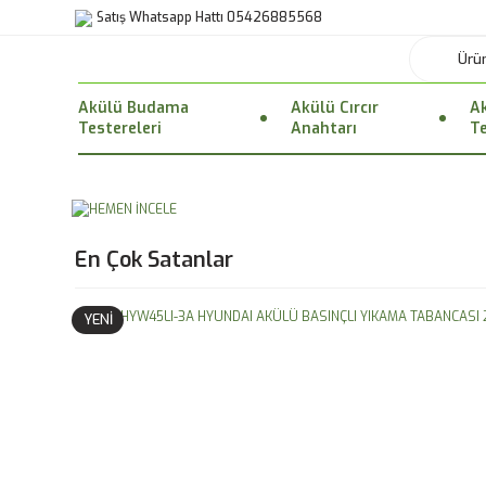
Satış Whatsapp Hattı 05426885568
Akülü Budama
Akülü Cırcır
Ak
Testereleri
Anahtarı
Te
En Çok Satanlar
YENİ