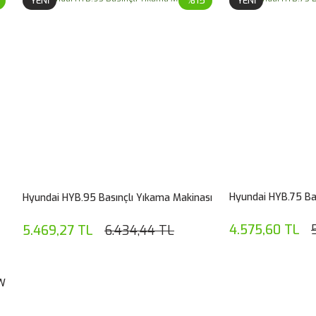
YENİ
%15
YENİ
Hyundai HYB.75 Ba
Hyundai HYB.95 Basınçlı Yıkama Makinası
4.575,60 TL
5.469,27 TL
6.434,44 TL
0W