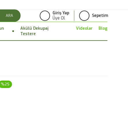
Giriş Yap
Sepetim
ARA
Üye Ol
un
Akülü Dekupaj
Videolar
Blog
Testere
%25