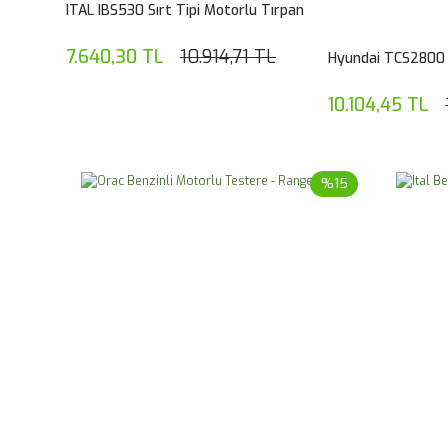
ITAL IBS530 Sırt Tipi Motorlu Tırpan
7.640,30 TL
10.914,71 TL
Hyundai TCS2800 
10.104,45 TL
%15