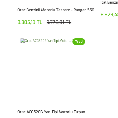
Ital Benz
Orac Benzinli Motorlu Testere - Ranger 550
8.829,4
8.305,19 TL
9.770,81 TL
%20
Orac ACG520B Yan Tipi Motorlu Tırpan