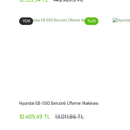
YENİ
%20
Hyundai EB-550 Benzinli Üfleme Makinası
10.409,49 TL
13.011,86 TL