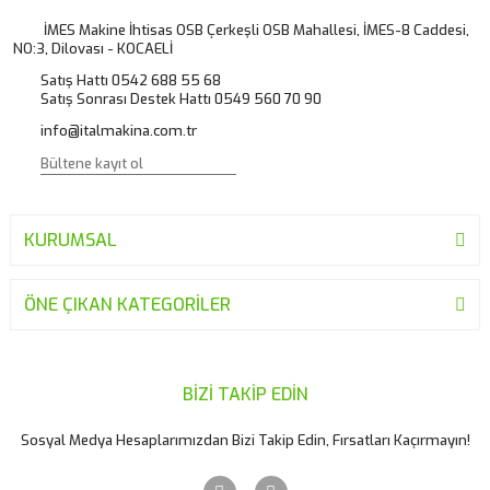
Ürün açıklamasında eksik bilgiler bulunuyor.
İMES Makine İhtisas OSB Çerkeşli OSB Mahallesi, İMES-8 Caddesi,
NO:3, Dilovası - KOCAELİ
Ürün bilgilerinde hatalar bulunuyor.
Satış Hattı 0542 688 55 68
Ürün fiyatı diğer sitelerden daha pahalı.
Satış Sonrası Destek Hattı 0549 560 70 90
Bu ürüne benzer farklı alternatifler olmalı.
info@italmakina.com.tr
KURUMSAL
Gönder
ÖNE ÇIKAN KATEGORİLER
BİZİ TAKİP EDİN
Sosyal Medya Hesaplarımızdan Bizi Takip Edin, Fırsatları Kaçırmayın!