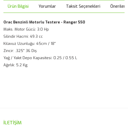
Ürün Bilgisi
Yorumlar
Taksit Seçenekleri
Önerileri
Orac Benzinli Motorlu Testere - Ranger 550
Maks. Motor Gücü: 3.0 Hp
Silindir Hacmi: 49.3 cc
Kılavuz Uzunluğu: 45cm / 18"
Zincir: .325" 36 Diş
Yağ / Yakıt Depo Kapasitesi: 0.25 / 0.55 L
Ağırlık: 5.2 Kg
Bu ürünün fiyat bilgisi, resim, ürün açıklamalarında ve diğer
konularda yetersiz gördüğünüz noktaları öneri formunu
Bu ürüne ilk yorumu siz yapın!
kullanarak tarafımıza iletebilirsiniz.
Görüş ve önerileriniz için teşekkür ederiz.
Yorum Yaz
Ürün resmi kalitesiz, bozuk veya görüntülenemiyor.
İLETİŞİM