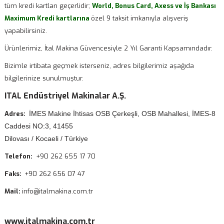
tüm kredi kartları geçerlidir;
World, Bonus Card, Axess ve İş Bankası
Maximum Kredi kartlarına
özel 9 taksit imkanıyla alışveriş
yapabilirsiniz.
Ürünlerimiz, İtal Makina Güvencesiyle 2 Yıl Garanti Kapsamındadır.
Bizimle irtibata geçmek isterseniz, adres bilgilerimiz aşağıda
bilgilerinize sunulmuştur.
ITAL Endüstriyel Makinalar A.Ş.
Adres:
İMES Makine İhtisas OSB Çerkeşli, OSB Mahallesi, İMES-8
Caddesi NO:3, 41455
Dilovası / Kocaeli / Türkiye
Telefon:
+90 262 655 17 70
Faks:
+90 262 656 07 47
Mail:
info@italmakina.com.tr
www.italmakina.com.tr