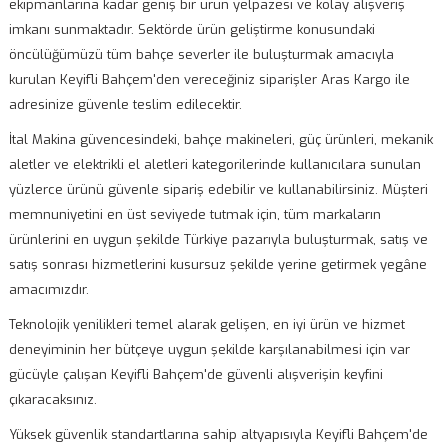
ekipmanlarına kadar geniş bir ürün yelpazesi ve kolay alışveriş
imkanı sunmaktadır. Sektörde ürün geliştirme konusundaki
öncülüğümüzü tüm bahçe severler ile buluşturmak amacıyla
kurulan Keyifli Bahçem'den vereceğiniz siparişler
Aras Kargo
ile
adresinize güvenle teslim edilecektir.
İtal Makina güvencesindeki, bahçe makineleri, güç ürünleri, mekanik
aletler ve elektrikli el aletleri kategorilerinde kullanıcılara sunulan
yüzlerce ürünü güvenle sipariş edebilir ve kullanabilirsiniz. Müşteri
memnuniyetini en üst seviyede tutmak için, tüm markaların
ürünlerini en uygun şekilde Türkiye pazarıyla buluşturmak, satış ve
satış sonrası hizmetlerini kusursuz şekilde yerine getirmek yegâ
ne
amacımızdır.
Teknolojik yenilikleri temel alarak gelişen, en iyi ürün ve hizmet
deneyiminin her bütçeye uygun şekilde karşılanabilmesi için var
gücüyle çalışan Keyifli Bahçem'de güvenli alışverişin keyfini
çıkaracaksınız.
Yüksek güvenlik standartlarına sahip altyapısıyla Keyifli Bahçem'de