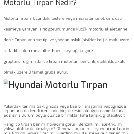
Motorlu Tırpan Nedir?
Motorlu Tırpan: Ucundaki testere veya misinalar ile ot, çim, çalı
kesmeye yarayan, sırık görünümünde küçük motorlu el aletlerine
denir. Tırpanların sırt tipi ve yandan askılı (bisiklet kol) olmak üzere
iki farklı tipleri mevcuttur. Enerji kaynağına göre
gruplandırdığımızda ise tırpan motorları; benzinli, elektrikli, akülü
olmak üzere 3 temel gruba ayrılır.
Yukardaki tanıma baktığınızda veya kısa bir araştırma yaptığınızda
tırpanların da kendi içerisinde birçok çeşidi olduğunu anında fark
edersiniz.Durum böyle olunca bir miktar kafa karışıklığı olabiliyor:
Hangi tip tırpan benim ihtiyacımı görür? Benzinli mi, elektrikli mi
yoksa akülü mü almalıyım? Oleomac tırpan mı, Hyundai mi, Loncin
mu, Ego mu yoksa Orac mı Guardino mu, İtal mi veya diğerleri mi?