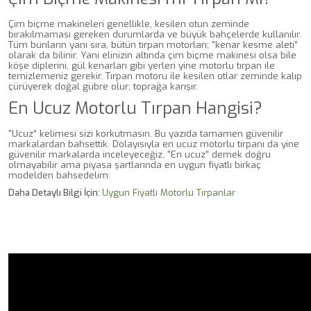
Çim biçme makineleri genellikle, kesilen otun zeminde
bırakılmaması gereken durumlarda ve büyük bahçelerde kullanılır.
Tüm bunların yanı sıra, bütün tırpan motorları; "kenar kesme aleti”
olarak da bilinir. Yani elinizin altında çim biçme makinesi olsa bile
köşe diplerini, gül kenarları gibi yerleri yine motorlu tırpan ile
temizlemeniz gerekir. Tırpan motoru ile kesilen otlar zeminde kalıp
çürüyerek doğal gübre olur; toprağa karışır.
En Ucuz Motorlu Tırpan Hangisi?
"Ucuz” kelimesi sizi korkutmasın. Bu yazıda tamamen güvenilir
markalardan bahsettik. Dolayısıyla en ucuz motorlu tırpanı da yine
güvenilir markalarda inceleyeceğiz. "En ucuz” demek doğru
olmayabilir ama piyasa şartlarında en uygun fiyatlı birkaç
modelden bahsedelim:
Daha Detaylı Bilgi İçin:
Uygun Fiyatlı Motorlu Tırpanlar