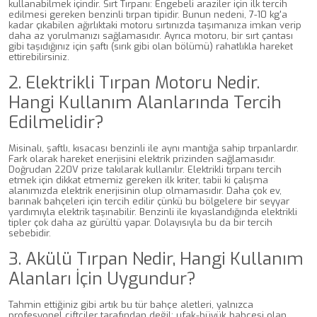
kullanabilmek içindir. Sırt Tırpanı: Engebeli araziler için ilk tercih
edilmesi gereken benzinli tırpan tipidir. Bunun nedeni, 7-10 kg'a
kadar çıkabilen ağırlıktaki motoru sırtınızda taşımanıza imkan verip
daha az yorulmanızı sağlamasıdır. Ayrıca motoru, bir sırt çantası
gibi taşıdığınız için şaftı (sırık gibi olan bölümü) rahatlıkla hareket
ettirebilirsiniz.
2. Elektrikli Tırpan Motoru Nedir.
Hangi Kullanım Alanlarında Tercih
Edilmelidir?
Misinalı, şaftlı, kısacası benzinli ile aynı mantığa sahip tırpanlardır.
Fark olarak hareket enerjisini elektrik prizinden sağlamasıdır.
Doğrudan 220V prize takılarak kullanılır. Elektrikli tırpanı tercih
etmek için dikkat etmemiz gereken ilk kriter, tabii ki çalışma
alanımızda elektrik enerjisinin olup olmamasıdır. Daha çok ev,
barınak bahçeleri için tercih edilir çünkü bu bölgelere bir seyyar
yardımıyla elektrik taşınabilir. Benzinli ile kıyaslandığında elektrikli
tipler çok daha az gürültü yapar. Dolayısıyla bu da bir tercih
sebebidir.
3. Akülü Tırpan Nedir, Hangi Kullanım
Alanları İçin Uygundur?
Tahmin ettiğiniz gibi artık bu tür bahçe aletleri, yalnızca
profesyonel çiftçiler tarafından değil; ufak-büyük bahçesi olan