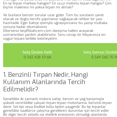
En iyi tırpan markası hangisi? En ucuz motorlu tırpan hangisi? Çim
biçme makinesi mi yoksa tırpan mı almalı?
Ve bunlara benzer sorular uzar gider. Tüm bu soruların yanıtı
olacak ve doğru tercihi yapmanızı sağlayacak rehber bir yazı
hazırladık. Eğer bahçe işleriyle uğraşıyorsanız bu yazıyı mutlaka
sonuna kadar okumalısınız.
Dilerseniz keyiflibahcem.com danışma hattını arayarak
uzmanından yardım alabilirsiniz. Soru cevap ile ihtiyacınıza en
uygun tırpanı birlikte belirleyelim.
Satış Destek Hattı
Satış Sonrası Destek
0 542 428 19 68
0 549 560 70 9
1. Benzinli Tırpan Nedir, Hangi
Kullanım Alanlarında Tercih
Edilmelidir?
Genellikle iki zamanlı motora sahip, benzin ve yağ karışımıyla
yüksek verimlilikte çalışan tırpan tırpan motorlarına, benzinli tırpan
denir. Sırt tipi veya bisiklet kollu tipleri yaygındır. Bu tip tırpanlar
genellikle saatlerce çalışma gerektiren durumlar için tercih edilir.
Bir diğer tercih sebebi ise elektrik enerjisinin olmadığı alanlarda