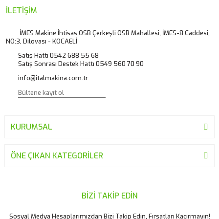
Ürün resmi kalitesiz, bozuk veya görüntülenemiyor.
İLETİŞİM
Ürün açıklamasında eksik bilgiler bulunuyor.
İMES Makine İhtisas OSB Çerkeşli OSB Mahallesi, İMES-8 Caddesi,
NO:3, Dilovası - KOCAELİ
Ürün bilgilerinde hatalar bulunuyor.
Satış Hattı 0542 688 55 68
Ürün fiyatı diğer sitelerden daha pahalı.
Satış Sonrası Destek Hattı 0549 560 70 90
Bu ürüne benzer farklı alternatifler olmalı.
info@italmakina.com.tr
KURUMSAL
Gönder
ÖNE ÇIKAN KATEGORİLER
BİZİ TAKİP EDİN
Sosyal Medya Hesaplarımızdan Bizi Takip Edin, Fırsatları Kaçırmayın!