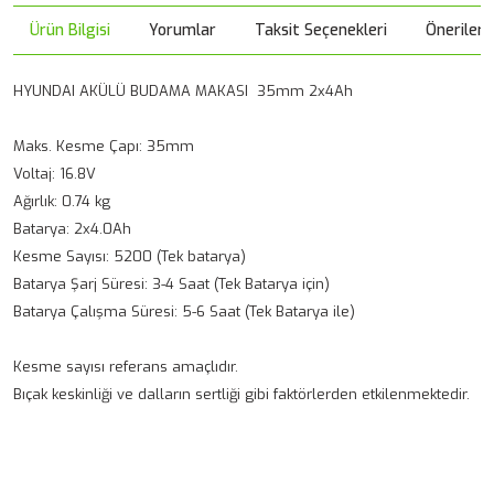
Ürün Bilgisi
Yorumlar
Taksit Seçenekleri
Önerileri
HYUNDAI AKÜLÜ BUDAMA MAKASI 35mm 2x4Ah
Maks. Kesme Çapı: 35mm
Voltaj: 16.8V
Ağırlık: 0.74 kg
Batarya: 2x4.0Ah
Kesme Sayısı: 5200 (Tek batarya)
Batarya Şarj Süresi: 3-4 Saat (Tek Batarya için)
Batarya Çalışma Süresi: 5-6 Saat (Tek Batarya ile)
Kesme sayısı referans amaçlıdır.
Bıçak keskinliği ve dalların sertliği gibi faktörlerden etkilenmektedir.
Bu ürünün fiyat bilgisi, resim, ürün açıklamalarında ve diğer