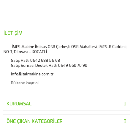
konularda yetersiz gördüğünüz noktaları öneri formunu
Bu ürüne ilk yorumu siz yapın!
kullanarak tarafımıza iletebilirsiniz.
Görüş ve önerileriniz için teşekkür ederiz.
Yorum Yaz
Ürün resmi kalitesiz, bozuk veya görüntülenemiyor.
İLETİŞİM
Ürün açıklamasında eksik bilgiler bulunuyor.
İMES Makine İhtisas OSB Çerkeşli OSB Mahallesi, İMES-8 Caddesi,
NO:3, Dilovası - KOCAELİ
Ürün bilgilerinde hatalar bulunuyor.
Satış Hattı 0542 688 55 68
Ürün fiyatı diğer sitelerden daha pahalı.
Satış Sonrası Destek Hattı 0549 560 70 90
Bu ürüne benzer farklı alternatifler olmalı.
info@italmakina.com.tr
KURUMSAL
Gönder
ÖNE ÇIKAN KATEGORİLER