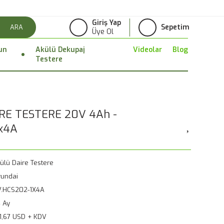
Giriş Yap
Sepetim
ARA
Üye Ol
un
Akülü Dekupaj
Videolar
Blog
Testere
RE TESTERE 20V 4Ah -
x4A
ülü Daire Testere
undai
V.HCS202-1X4A
 Ay
1,67 USD + KDV