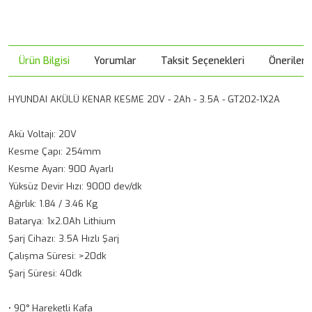
Ürün Bilgisi
Yorumlar
Taksit Seçenekleri
Önerileri
HYUNDAI AKÜLÜ KENAR KESME 20V - 2Ah - 3.5A - GT202-1X2A
Akü Voltajı: 20V
Kesme Çapı: 254mm
Kesme Ayarı: 900 Ayarlı
Yüksüz Devir Hızı: 9000 dev/dk
Ağırlık: 1.84 / 3.46 Kg
Batarya: 1x2.0Ah Lithium
Şarj Cihazı: 3.5A Hızlı Şarj
Çalışma Süresi: >20dk
Şarj Süresi: 40dk
• 90° Hareketli Kafa