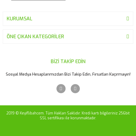
KURUMSAL
Gönder
ÖNE ÇIKAN KATEGORİLER
BİZİ TAKİP EDİN
Sosyal Medya Hesaplarımızdan Bizi Takip Edin, Fırsatları Kaçırmayın!
2019 © Keyiflibahcem. Tüm Hakları Saklıdır. Kredi kartı bilgileriniz 256bit
SSL sertifikası ile korunmaktadır.