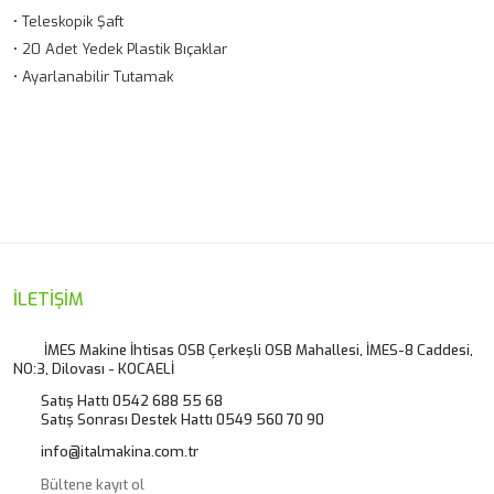
• Teleskopik Şaft
• 20 Adet Yedek Plastik Bıçaklar
• Ayarlanabilir Tutamak
Bu ürünün fiyat bilgisi, resim, ürün açıklamalarında ve diğer
konularda yetersiz gördüğünüz noktaları öneri formunu
Bu ürüne ilk yorumu siz yapın!
kullanarak tarafımıza iletebilirsiniz.
Görüş ve önerileriniz için teşekkür ederiz.
Yorum Yaz
Ürün resmi kalitesiz, bozuk veya görüntülenemiyor.
İLETİŞİM
Ürün açıklamasında eksik bilgiler bulunuyor.
İMES Makine İhtisas OSB Çerkeşli OSB Mahallesi, İMES-8 Caddesi,
NO:3, Dilovası - KOCAELİ
Ürün bilgilerinde hatalar bulunuyor.
Satış Hattı 0542 688 55 68
Ürün fiyatı diğer sitelerden daha pahalı.
Satış Sonrası Destek Hattı 0549 560 70 90
Bu ürüne benzer farklı alternatifler olmalı.
info@italmakina.com.tr