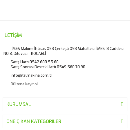
konularda yetersiz gördüğünüz noktaları öneri formunu
Bu ürüne ilk yorumu siz yapın!
kullanarak tarafımıza iletebilirsiniz.
Görüş ve önerileriniz için teşekkür ederiz.
Yorum Yaz
Ürün resmi kalitesiz, bozuk veya görüntülenemiyor.
İLETİŞİM
Ürün açıklamasında eksik bilgiler bulunuyor.
İMES Makine İhtisas OSB Çerkeşli OSB Mahallesi, İMES-8 Caddesi,
NO:3, Dilovası - KOCAELİ
Ürün bilgilerinde hatalar bulunuyor.
Satış Hattı 0542 688 55 68
Ürün fiyatı diğer sitelerden daha pahalı.
Satış Sonrası Destek Hattı 0549 560 70 90
Bu ürüne benzer farklı alternatifler olmalı.
info@italmakina.com.tr
KURUMSAL
Gönder
ÖNE ÇIKAN KATEGORİLER