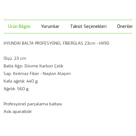
Ürün Bilgisi
Yorumlar
Taksit Seçenekleri
Önerileri
HYUNDAI BALTA PROFESYONEL FİBERGLAS 23cm - HX90
Ölçü: 23 cm
Balta Ağzı: Dövme Karbon Çelik
Sap: Kırılmaz Fiber - Naylon Alaşım
Kafa ağırlık: 440 g
Ağırlık: 560 g
Profesyonel parçalama baltası.
Askı aparatlıdır.
Bu ürünün fiyat bilgisi, resim, ürün açıklamalarında ve diğer