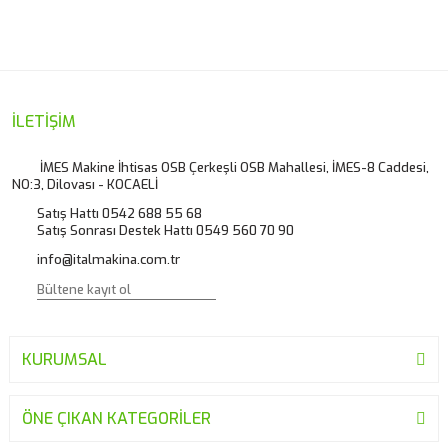
konularda yetersiz gördüğünüz noktaları öneri formunu
Bu ürüne ilk yorumu siz yapın!
kullanarak tarafımıza iletebilirsiniz.
Görüş ve önerileriniz için teşekkür ederiz.
Yorum Yaz
Ürün resmi kalitesiz, bozuk veya görüntülenemiyor.
İLETİŞİM
Ürün açıklamasında eksik bilgiler bulunuyor.
İMES Makine İhtisas OSB Çerkeşli OSB Mahallesi, İMES-8 Caddesi,
NO:3, Dilovası - KOCAELİ
Ürün bilgilerinde hatalar bulunuyor.
Satış Hattı 0542 688 55 68
Ürün fiyatı diğer sitelerden daha pahalı.
Satış Sonrası Destek Hattı 0549 560 70 90
Bu ürüne benzer farklı alternatifler olmalı.
info@italmakina.com.tr
KURUMSAL
Gönder
ÖNE ÇIKAN KATEGORİLER