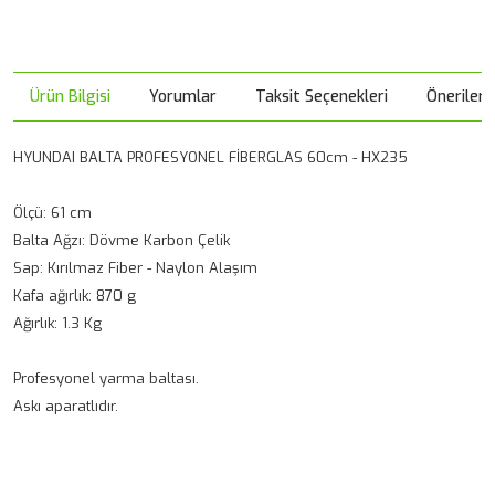
Ürün Bilgisi
Yorumlar
Taksit Seçenekleri
Önerileri
HYUNDAI BALTA PROFESYONEL FİBERGLAS 60cm - HX235
Ölçü: 61 cm
Balta Ağzı: Dövme Karbon Çelik
Sap: Kırılmaz Fiber - Naylon Alaşım
Kafa ağırlık: 870 g
Ağırlık: 1.3 Kg
Profesyonel yarma baltası.
Askı aparatlıdır.
Bu ürünün fiyat bilgisi, resim, ürün açıklamalarında ve diğer