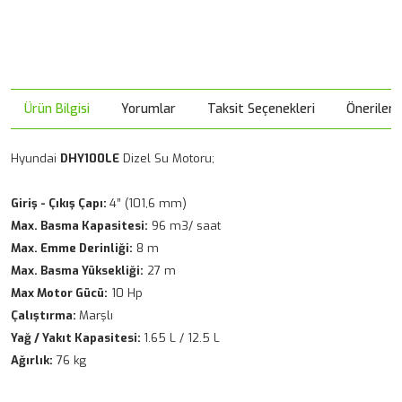
Ürün Bilgisi
Yorumlar
Taksit Seçenekleri
Önerileri
Hyundai
DHY100LE
Dizel Su Motoru;
Giriş - Çıkış Çapı:
4” (101,6 mm)
Max. Basma Kapasitesi:
96 m3/ saat
Max. Emme Derinliği:
8 m
Max. Basma Yüksekliği:
27 m
Max Motor Gücü:
10 Hp
Çalıştırma:
Marşlı
Yağ / Yakıt Kapasitesi:
1.65 L / 12.5 L
Ağırlık:
76 kg