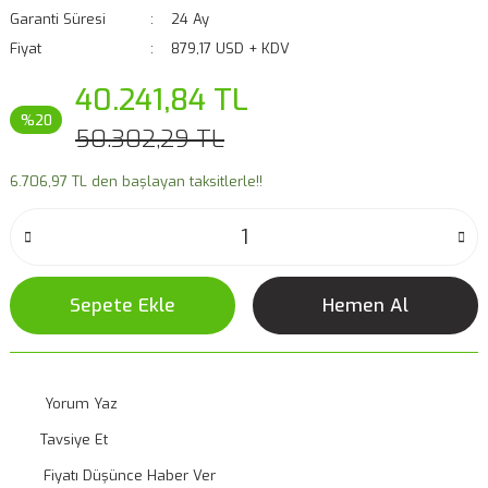
Garanti Süresi
24 Ay
Fiyat
879,17 USD + KDV
40.241,84 TL
%20
50.302,29 TL
6.706,97 TL den başlayan taksitlerle!!
Sepete Ekle
Hemen Al
Yorum Yaz
Tavsiye Et
Fiyatı Düşünce Haber Ver