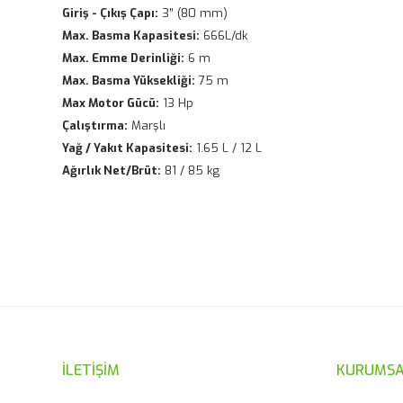
Giriş - Çıkış Çapı:
3” (80 mm)
Max. Basma Kapasitesi:
666L/dk
Max. Emme Derinliği:
6 m
Max. Basma Yüksekliği:
75 m
Max Motor Gücü:
13 Hp
Çalıştırma:
Marşlı
Yağ / Yakıt Kapasitesi:
1.65 L / 12 L
Ağırlık Net/Brüt:
81 / 85 kg
Bu ürünün fiyat bilgisi, resim, ürün açıklamalarında ve diğ
Görüş ve önerileriniz için teşekkür ederiz.
Ürün resmi kalitesiz, bozuk veya görüntülenemiyor.
Ürün açıklamasında eksik bilgiler bulunuyor.
Ürün bilgilerinde hatalar bulunuyor.
İLETİŞİM
KURUMSA
Ürün fiyatı diğer sitelerden daha pahalı.