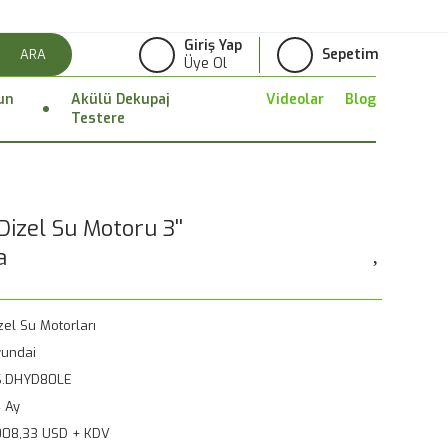
Giriş Yap
Sepetim
ARA
Üye Ol
un
Akülü Dekupaj
Videolar
Blog
Testere
zel Su Motoru 3''
a
zel Su Motorları
undai
S.DHYD80LE
 Ay
008,33 USD + KDV