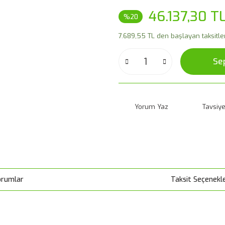
46.137,30 T
%20
7.689,55 TL den başlayan taksitler
Se
Yorum Yaz
Tavsiye
orumlar
Taksit Seçenekle