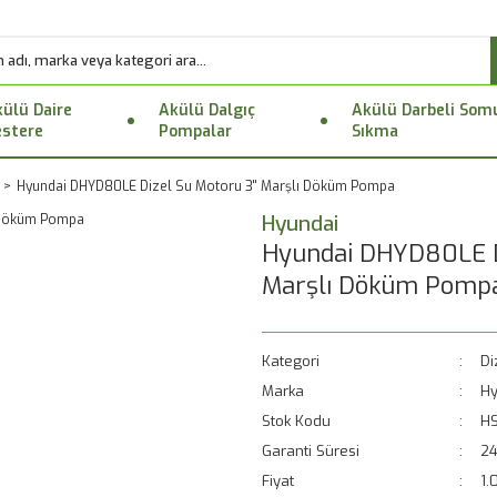
ülü Daire
Akülü Dalgıç
Akülü Darbeli Som
stere
Pompalar
Sıkma
Hyundai DHYD80LE Dizel Su Motoru 3'' Marşlı Döküm Pompa
Hyundai
Hyundai DHYD80LE Di
Marşlı Döküm Pomp
Kategori
Di
Marka
Hy
Stok Kodu
H
Garanti Süresi
24
Fiyat
1.