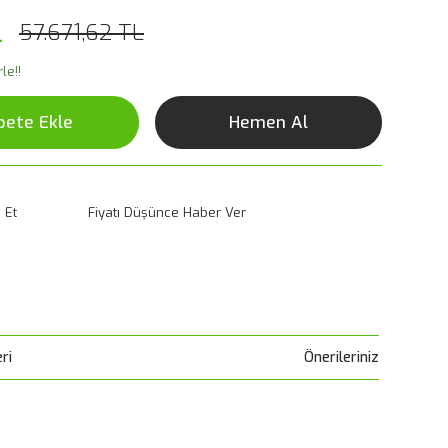
L
57.671,62 TL
le!!
pete Ekle
Hemen Al
 Et
Fiyatı Düşünce Haber Ver
ri
Önerileriniz