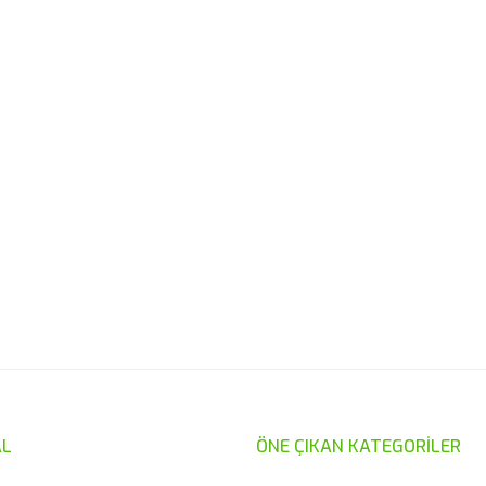
er konularda yetersiz gördüğünüz noktaları öneri formunu kullanarak taraf
Bu ürüne ilk yorumu siz yapın!
Yorum Yaz
L
ÖNE ÇIKAN KATEGORİLER