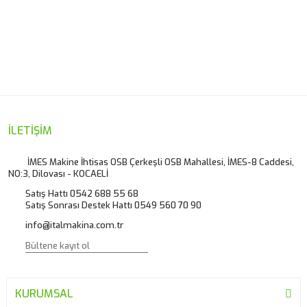
Bu ürünün fiyat bilgisi, resim, ürün açıklamalarında ve diğer
konularda yetersiz gördüğünüz noktaları öneri formunu
Bu ürüne ilk yorumu siz yapın!
kullanarak tarafımıza iletebilirsiniz.
Görüş ve önerileriniz için teşekkür ederiz.
Yorum Yaz
Ürün resmi kalitesiz, bozuk veya görüntülenemiyor.
İLETİŞİM
Ürün açıklamasında eksik bilgiler bulunuyor.
İMES Makine İhtisas OSB Çerkeşli OSB Mahallesi, İMES-8 Caddesi,
NO:3, Dilovası - KOCAELİ
Ürün bilgilerinde hatalar bulunuyor.
Satış Hattı 0542 688 55 68
Ürün fiyatı diğer sitelerden daha pahalı.
Satış Sonrası Destek Hattı 0549 560 70 90
Bu ürüne benzer farklı alternatifler olmalı.
info@italmakina.com.tr
KURUMSAL