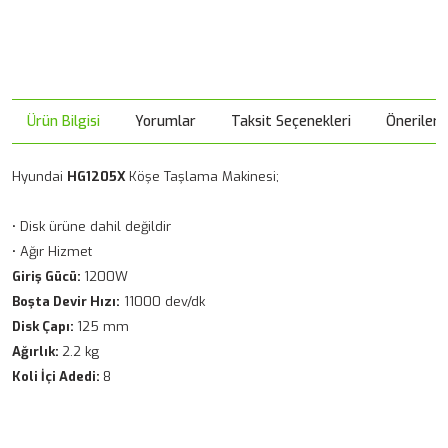
Ürün Bilgisi
Yorumlar
Taksit Seçenekleri
Önerileri
Hyundai
HG1205X
Köşe Taşlama Makinesi;
• Disk ürüne dahil değildir
• Ağır Hizmet
Giriş Gücü:
1200W
Boşta Devir Hızı:
11000 dev/dk
Disk Çapı:
125 mm
Ağırlık:
2.2 kg
Koli İçi Adedi:
8
Bu ürünün fiyat bilgisi, resim, ürün açıklamalarında ve diğer