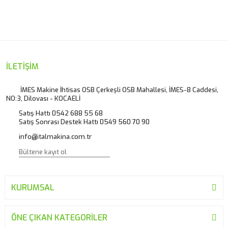
konularda yetersiz gördüğünüz noktaları öneri formunu
Bu ürüne ilk yorumu siz yapın!
kullanarak tarafımıza iletebilirsiniz.
Görüş ve önerileriniz için teşekkür ederiz.
Yorum Yaz
Ürün resmi kalitesiz, bozuk veya görüntülenemiyor.
İLETİŞİM
Ürün açıklamasında eksik bilgiler bulunuyor.
İMES Makine İhtisas OSB Çerkeşli OSB Mahallesi, İMES-8 Caddesi,
NO:3, Dilovası - KOCAELİ
Ürün bilgilerinde hatalar bulunuyor.
Satış Hattı 0542 688 55 68
Ürün fiyatı diğer sitelerden daha pahalı.
Satış Sonrası Destek Hattı 0549 560 70 90
Bu ürüne benzer farklı alternatifler olmalı.
info@italmakina.com.tr
KURUMSAL
Gönder
ÖNE ÇIKAN KATEGORİLER