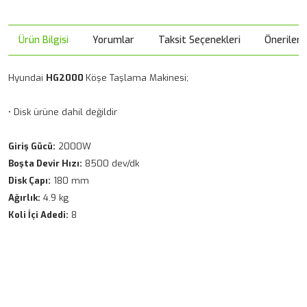
Ürün Bilgisi
Yorumlar
Taksit Seçenekleri
Önerileri
Hyundai
HG2000
Köşe Taşlama Makinesi;
• Disk ürüne dahil değildir
Giriş Gücü:
2000W
Boşta Devir Hızı:
8500 dev/dk
Disk Çapı:
180 mm
Ağırlık:
4.9 kg
Koli İçi Adedi:
8
Bu ürünün fiyat bilgisi, resim, ürün açıklamalarında ve diğer
konularda yetersiz gördüğünüz noktaları öneri formunu
Bu ürüne ilk yorumu siz yapın!
kullanarak tarafımıza iletebilirsiniz.