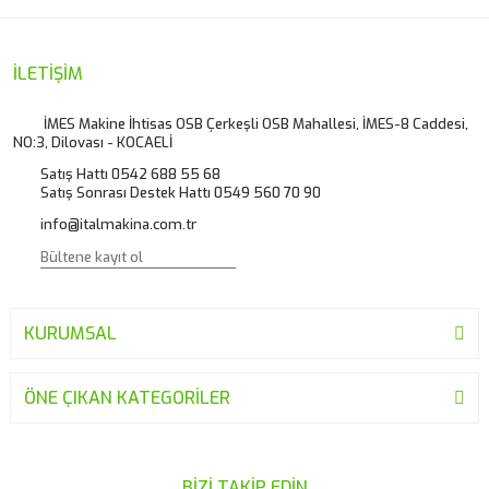
Görüş ve önerileriniz için teşekkür ederiz.
Yorum Yaz
Ürün resmi kalitesiz, bozuk veya görüntülenemiyor.
İLETİŞİM
Ürün açıklamasında eksik bilgiler bulunuyor.
İMES Makine İhtisas OSB Çerkeşli OSB Mahallesi, İMES-8 Caddesi,
NO:3, Dilovası - KOCAELİ
Ürün bilgilerinde hatalar bulunuyor.
Satış Hattı 0542 688 55 68
Ürün fiyatı diğer sitelerden daha pahalı.
Satış Sonrası Destek Hattı 0549 560 70 90
Bu ürüne benzer farklı alternatifler olmalı.
info@italmakina.com.tr
KURUMSAL
Gönder
ÖNE ÇIKAN KATEGORİLER
BİZİ TAKİP EDİN