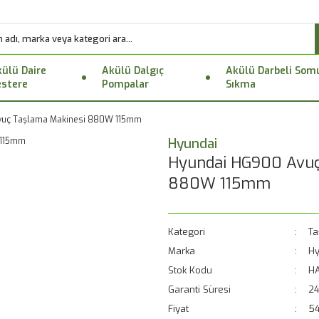
ülü Daire
Akülü Dalgıç
Akülü Darbeli Som
stere
Pompalar
Sıkma
vuç Taşlama Makinesi 880W 115mm
Hyundai
Hyundai HG900 Avuç
880W 115mm
Kategori
Ta
Marka
Hy
Stok Kodu
H
Garanti Süresi
24
Fiyat
54