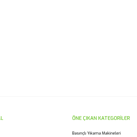
er konularda yetersiz gördüğünüz noktaları öneri formunu kullanarak taraf
Bu ürüne ilk yorumu siz yapın!
Yorum Yaz
L
ÖNE ÇIKAN KATEGORİLER
Basınçlı Yıkama Makineleri