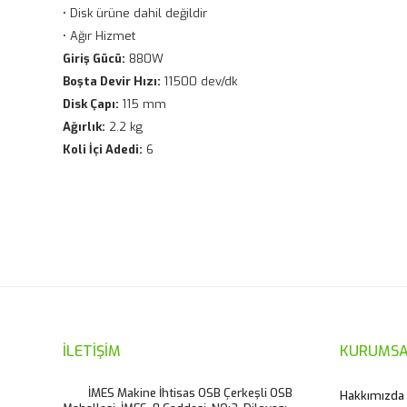
• Disk ürüne dahil değildir
• Ağır Hizmet
Giriş Gücü:
880W
Boşta Devir Hızı:
11500 dev/dk
Disk Çapı:
115 mm
Ağırlık:
2.2 kg
Koli İçi Adedi:
6
Bu ürünün fiyat bilgisi, resim, ürün açıklamalarında ve diğ
Görüş ve önerileriniz için teşekkür ederiz.
Ürün resmi kalitesiz, bozuk veya görüntülenemiyor.
Ürün açıklamasında eksik bilgiler bulunuyor.
Ürün bilgilerinde hatalar bulunuyor.
İLETİŞİM
KURUMSA
Ürün fiyatı diğer sitelerden daha pahalı.
İMES Makine İhtisas OSB Çerkeşli OSB
Hakkımızda