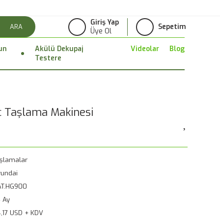
Giriş Yap
Sepetim
ARA
Üye Ol
un
Akülü Dekupaj
Videolar
Blog
Testere
 Taşlama Makinesi
şlamalar
undai
AT.HG900
 Ay
,17 USD + KDV