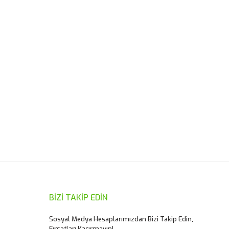
ımıza iletebilirsiniz.
BİZİ TAKİP EDİN
Sosyal Medya Hesaplarımızdan Bizi Takip Edin,
Fırsatları Kaçırmayın!