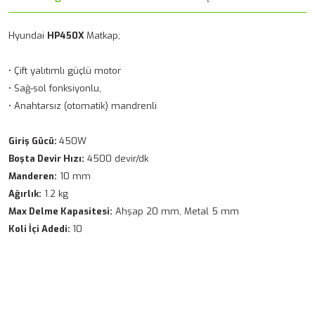
Hyundai
HP450X
Matkap;
• Çift yalıtımlı güçlü motor
• Sağ-sol fonksiyonlu,
• Anahtarsız (otomatik) mandrenli
Giriş Gücü:
450W
Boşta Devir Hızı:
4500 devir/dk
Manderen:
10 mm
Ağırlık:
1.2 kg
Max Delme Kapasitesi:
Ahşap 20 mm, Metal 5 mm
Koli İçi Adedi:
10
Bu ürünün fiyat bilgisi, resim, ürün açıklamalarında ve diğer
konularda yetersiz gördüğünüz noktaları öneri formunu
Bu ürüne ilk yorumu siz yapın!
kullanarak tarafımıza iletebilirsiniz.