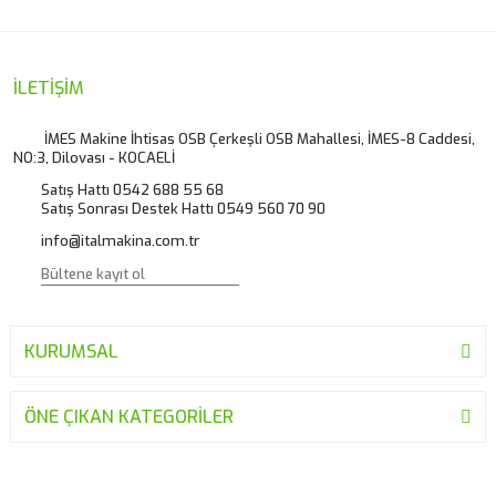
Görüş ve önerileriniz için teşekkür ederiz.
Yorum Yaz
Ürün resmi kalitesiz, bozuk veya görüntülenemiyor.
İLETİŞİM
Ürün açıklamasında eksik bilgiler bulunuyor.
İMES Makine İhtisas OSB Çerkeşli OSB Mahallesi, İMES-8 Caddesi,
NO:3, Dilovası - KOCAELİ
Ürün bilgilerinde hatalar bulunuyor.
Satış Hattı 0542 688 55 68
Ürün fiyatı diğer sitelerden daha pahalı.
Satış Sonrası Destek Hattı 0549 560 70 90
Bu ürüne benzer farklı alternatifler olmalı.
info@italmakina.com.tr
KURUMSAL
Gönder
ÖNE ÇIKAN KATEGORİLER