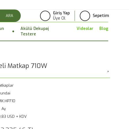
Giriş Yap
Sepetim
ARA
Üye Ol
un
Akülü Dekupaj
Videolar
Blog
Testere
eli Matkap 710W
tkaplar
undai
MK.HP710
 Ay
,83 USD + KDV