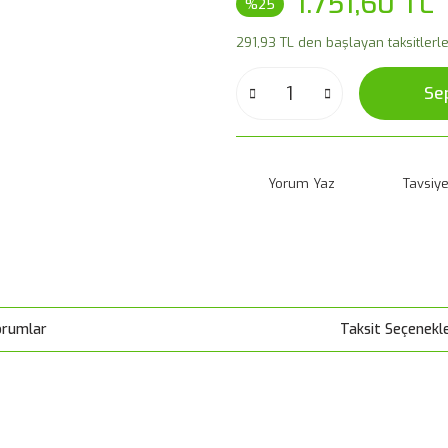
1.751,60 TL
%25
291,93 TL den başlayan taksitlerle
Se
Yorum Yaz
Tavsiye
orumlar
Taksit Seçenekle