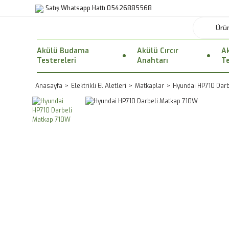
Satış Whatsapp Hattı 05426885568
Akülü Budama
Akülü Cırcır
Ak
Testereleri
Anahtarı
Te
Anasayfa
Elektrikli El Aletleri
Matkaplar
Hyundai HP710 Dar