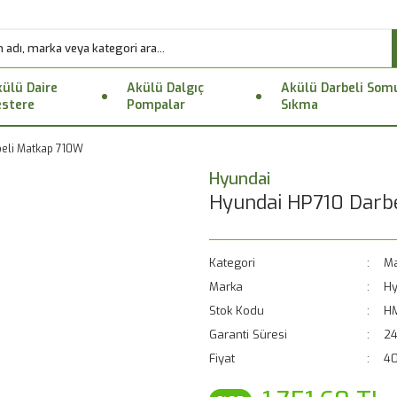
ülü Daire
Akülü Dalgıç
Akülü Darbeli Som
stere
Pompalar
Sıkma
beli Matkap 710W
Hyundai
Hyundai HP710 Darb
Kategori
Ma
Marka
Hy
Stok Kodu
H
Garanti Süresi
24
Fiyat
40