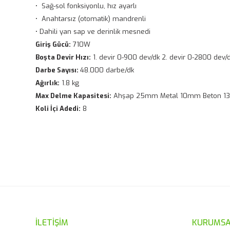
• Sağ-sol fonksiyonlu, hız ayarlı
• Anahtarsız (otomatik) mandrenli
• Dahili yan sap ve derinlik mesnedi
Giriş Gücü:
710W
Boşta Devir Hızı:
1. devir 0-900 dev/dk 2. devir 0-2800 de
Darbe Sayısı:
48.000 darbe/dk
Ağırlık:
1.8 kg
Max Delme Kapasitesi:
Ahşap 25mm Metal 10mm Beton 1
Koli İçi Adedi:
8
Bu ürünün fiyat bilgisi, resim, ürün açıklamalarında ve diğ
Görüş ve önerileriniz için teşekkür ederiz.
Ürün resmi kalitesiz, bozuk veya görüntülenemiyor.
Ürün açıklamasında eksik bilgiler bulunuyor.
Ürün bilgilerinde hatalar bulunuyor.
İLETİŞİM
KURUMSA