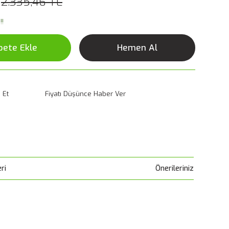
2.335,46 TL
!!
pete Ekle
Hemen Al
 Et
Fiyatı Düşünce Haber Ver
ri
Önerileriniz