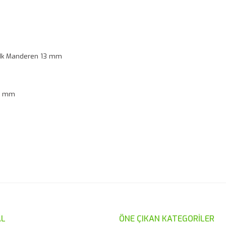
v/dk Manderen 13 mm
3 mm
er konularda yetersiz gördüğünüz noktaları öneri formunu kullanarak taraf
Bu ürüne ilk yorumu siz yapın!
Yorum Yaz
L
ÖNE ÇIKAN KATEGORİLER