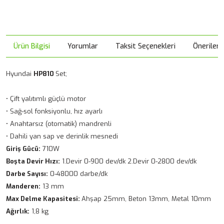
Ürün Bilgisi
Yorumlar
Taksit Seçenekleri
Önerileri
Hyundai
HP810
Set;
• Çift yalıtımlı güçlü motor
• Sağ-sol fonksiyonlu, hız ayarlı
• Anahtarsız (otomatik) mandrenli
• Dahili yan sap ve derinlik mesnedi
Giriş Gücü:
710W
Boşta Devir Hızı:
1.Devir 0-900 dev/dk 2.Devir 0-2800 dev/dk
Darbe Sayısı:
0-48000 darbe/dk
Manderen:
13 mm
Max Delme Kapasitesi:
Ahşap 25mm, Beton 13mm, Metal 10mm
Ağırlık:
1,8 kg