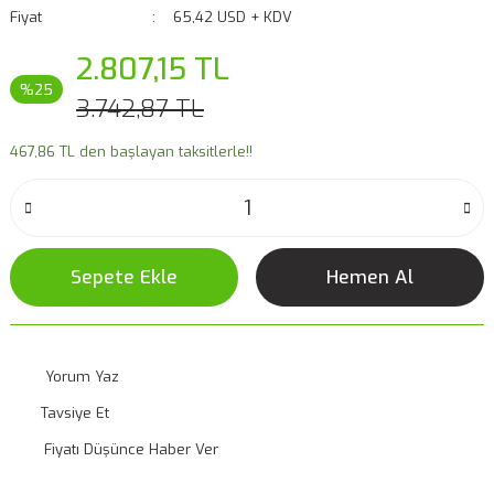
Fiyat
65,42 USD + KDV
2.807,15 TL
%25
3.742,87 TL
467,86 TL den başlayan taksitlerle!!
Sepete Ekle
Hemen Al
Yorum Yaz
Tavsiye Et
Fiyatı Düşünce Haber Ver