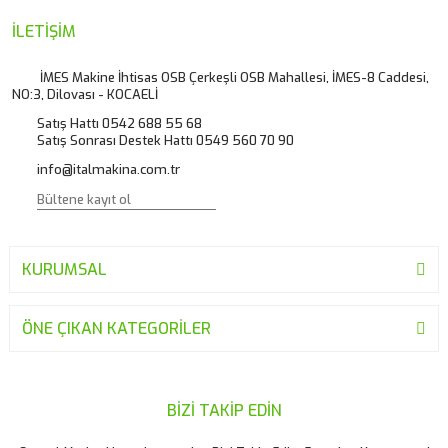
Merhaba kargo şirketi PTT kargo olabilir mi adres köy olması
sebebiyle diğer firmalar köye teslimat yapmıyor
Ürün resmi kalitesiz, bozuk veya görüntülenemiyor.
İLETİŞİM
Ürün açıklamasında eksik bilgiler bulunuyor.
İ... E... | 18/06/2026
İMES Makine İhtisas OSB Çerkeşli OSB Mahallesi, İMES-8 Caddesi,
NO:3, Dilovası - KOCAELİ
Ürün bilgilerinde hatalar bulunuyor.
Satış Hattı 0542 688 55 68
Ürün fiyatı diğer sitelerden daha pahalı.
Yorum Yaz
Satış Sonrası Destek Hattı 0549 560 70 90
Bu ürüne benzer farklı alternatifler olmalı.
info@italmakina.com.tr
KURUMSAL
Gönder
ÖNE ÇIKAN KATEGORİLER
BİZİ TAKİP EDİN