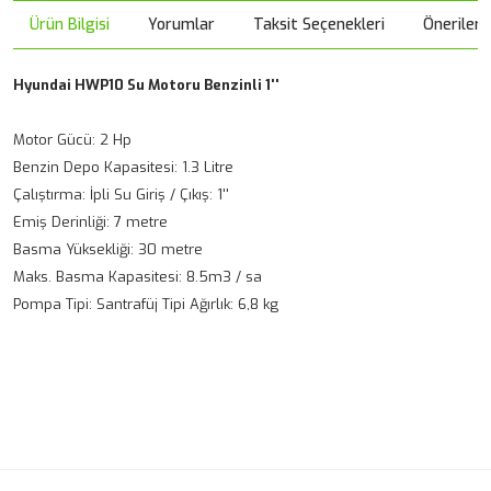
Ürün Bilgisi
Yorumlar
Taksit Seçenekleri
Önerileri
Hyundai HWP10 Su Motoru Benzinli 1''
Motor Gücü: 2 Hp
Benzin Depo Kapasitesi: 1.3 Litre
Çalıştırma: İpli Su Giriş / Çıkış: 1''
Emiş Derinliği: 7 metre
Basma Yüksekliği: 30 metre
Maks. Basma Kapasitesi: 8.5m3 / sa
Pompa Tipi: Santrafüj Tipi Ağırlık: 6,8 kg
Bu ürünün fiyat bilgisi, resim, ürün açıklamalarında ve diğer
konularda yetersiz gördüğünüz noktaları öneri formunu
kullanarak tarafımıza iletebilirsiniz.
Kargo
Görüş ve önerileriniz için teşekkür ederiz.