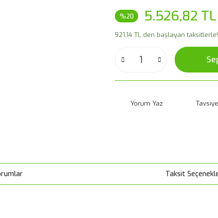
5.526,82 TL
%20
921,14 TL den başlayan taksitlerle!
Se
Yorum Yaz
Tavsiye
orumlar
Taksit Seçenekle