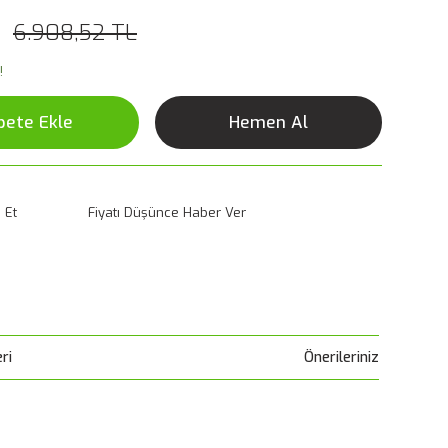
6.908,52 TL
!
pete Ekle
Hemen Al
 Et
Fiyatı Düşünce Haber Ver
ri
Önerileriniz