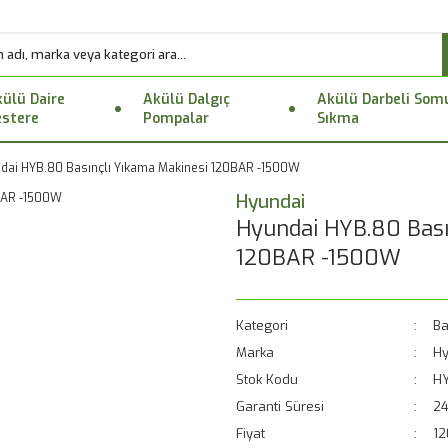
ülü Daire
Akülü Dalgıç
Akülü Darbeli Som
stere
Pompalar
Sıkma
dai HYB.80 Basınçlı Yıkama Makinesi 120BAR -1500W
Hyundai
Hyundai HYB.80 Bası
120BAR -1500W
Kategori
Ba
Marka
Hy
Stok Kodu
H
Garanti Süresi
24
Fiyat
12