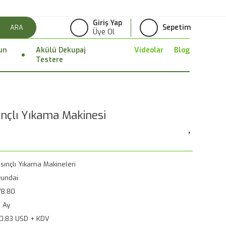
Giriş Yap
Sepetim
ARA
Üye Ol
un
Akülü Dekupaj
Videolar
Blog
Testere
nçlı Yıkama Makinesi
sınçlı Yıkama Makineleri
undai
YB.80
 Ay
0,83 USD + KDV