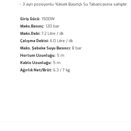
• 3 ayrı pozisyonlu Yüksek Basınçlı Su Tabancasına sahiptir
Giriş Gücü:
1500W
Maks.Basınç:
120 bar
Maks.Debi:
7.2 Litre / dk
Çalışma Debisi:
6.0 Litre / dk
Maks. Şebeke Suyu Basıncı:
8 bar
Hortum Uzunluğu:
5 m
Kablo Uzunluğu:
5 m
Ağırlık Net/Brüt:
6.3 / 7 kg
Bu ürünün fiyat bilgisi, resim, ürün açıklamalarında ve diğ
Görüş ve önerileriniz için teşekkür ederiz.
Ürün resmi kalitesiz, bozuk veya görüntülenemiyor.