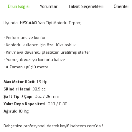
Ürün Bilgisi
Yorumlar
Taksit Seçenekleri
Önerileri
Hyundai
HYX.440
Yan Tipi Motorlu Tırpan;
• Performans ve konfor
• Konforlu kullanım için özel lüks askılık
• Kırılmaya dayanıklı plastikten üretilmiş starter
• Yumuşak yüzeyli konforlu kabze
• 4 Zamanlı güçlü motor
Max Motor Gücü:
1.9 Hp
Silindir Hacmi:
38.9 cc
Şaft Tipi / Çapı:
Düz / 26 mm
Yakıt Depo Kapasitesi:
0.10 / 0.80 L
Ağırlık:
10 Kg
Bahçenize profesyonel destek keyiflibahcem.com'da !