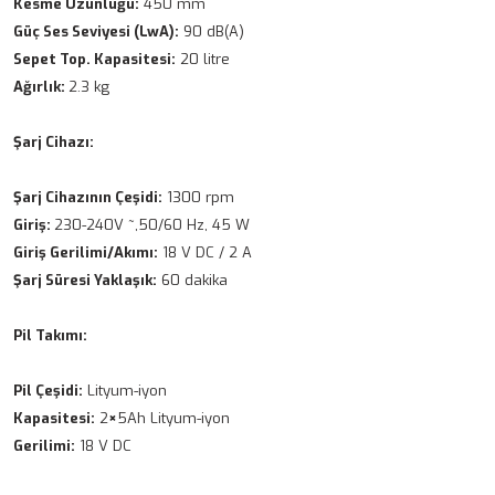
Kesme Uzunluğu:
450 mm
Güç Ses Seviyesi (LwA):
90 dB(A)
Sepet Top. Kapasitesi:
20 litre
Ağırlık:
2.3 kg
Şarj Cihazı:
Şarj Cihazının Çeşidi:
1300 rpm
Giriş:
230-240V ~,50/60 Hz, 45 W
Giriş Gerilimi/Akımı:
18 V DC / 2 A
Şarj Süresi Yaklaşık:
60 dakika
Pil Takımı:
Pil Çeşidi:
Lityum-iyon
Kapasitesi:
2
×
5Ah Lityum-iyon
Gerilimi:
18 V DC