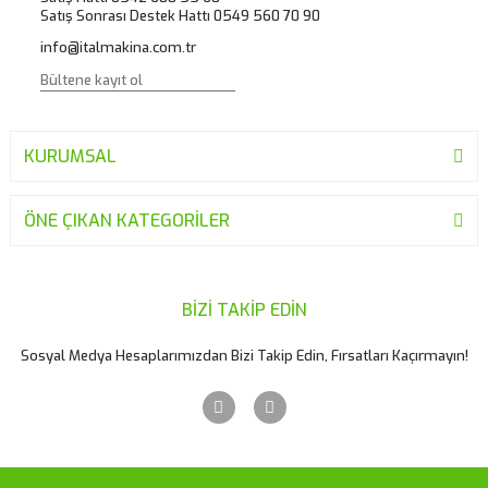
Ürün fiyatı diğer sitelerden daha pahalı.
Satış Sonrası Destek Hattı 0549 560 70 90
Bu ürüne benzer farklı alternatifler olmalı.
info@italmakina.com.tr
KURUMSAL
Gönder
ÖNE ÇIKAN KATEGORİLER
BİZİ TAKİP EDİN
Sosyal Medya Hesaplarımızdan Bizi Takip Edin, Fırsatları Kaçırmayın!