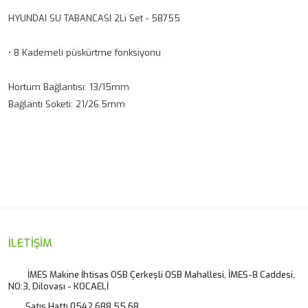
HYUNDAI SU TABANCASI 2Li Set - 58755
• 8 Kademeli püskürtme fonksiyonu
Hortum Bağlantısı: 13/15mm
Bağlantı Soketi: 21/26.5mm
Bu ürünün fiyat bilgisi, resim, ürün açıklamalarında ve diğer
konularda yetersiz gördüğünüz noktaları öneri formunu
Bu ürüne ilk yorumu siz yapın!
kullanarak tarafımıza iletebilirsiniz.
Görüş ve önerileriniz için teşekkür ederiz.
Yorum Yaz
Ürün resmi kalitesiz, bozuk veya görüntülenemiyor.
İLETİŞİM
Ürün açıklamasında eksik bilgiler bulunuyor.
İMES Makine İhtisas OSB Çerkeşli OSB Mahallesi, İMES-8 Caddesi,
NO:3, Dilovası - KOCAELİ
Ürün bilgilerinde hatalar bulunuyor.
Satış Hattı 0542 688 55 68