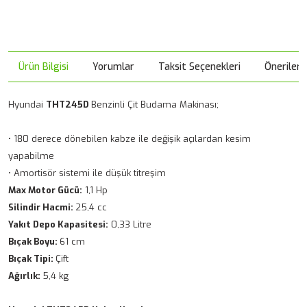
Ürün Bilgisi
Yorumlar
Taksit Seçenekleri
Önerileri
Hyundai
THT245D
Benzinli Çit Budama Makinası;
• 180 derece dönebilen kabze ile değişik açılardan kesim
yapabilme
• Amortisör sistemi ile düşük titreşim
Max Motor Gücü:
1,1 Hp
Silindir Hacmi:
25,4 cc
Yakıt Depo Kapasitesi:
0,33 Litre
Bıçak Boyu:
61 cm
Bıçak Tipi:
Çift
Ağırlık:
5,4 kg