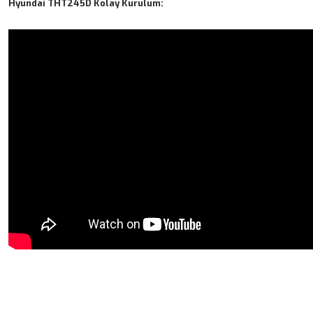
Hyundai THT245D Kolay Kurulum:
Bu ürünün fiyat bilgisi, resim, ürün açıklamalarında ve diğer
konularda yetersiz gördüğünüz noktaları öneri formunu