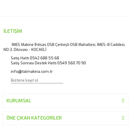
Bu ürüne ilk yorumu siz yapın!
kullanarak tarafımıza iletebilirsiniz.
Görüş ve önerileriniz için teşekkür ederiz.
Yorum Yaz
Ürün resmi kalitesiz, bozuk veya görüntülenemiyor.
İLETİŞİM
Ürün açıklamasında eksik bilgiler bulunuyor.
İMES Makine İhtisas OSB Çerkeşli OSB Mahallesi, İMES-8 Caddesi,
NO:3, Dilovası - KOCAELİ
Ürün bilgilerinde hatalar bulunuyor.
Satış Hattı 0542 688 55 68
Ürün fiyatı diğer sitelerden daha pahalı.
Satış Sonrası Destek Hattı 0549 560 70 90
Bu ürüne benzer farklı alternatifler olmalı.
info@italmakina.com.tr
KURUMSAL
Gönder
ÖNE ÇIKAN KATEGORİLER