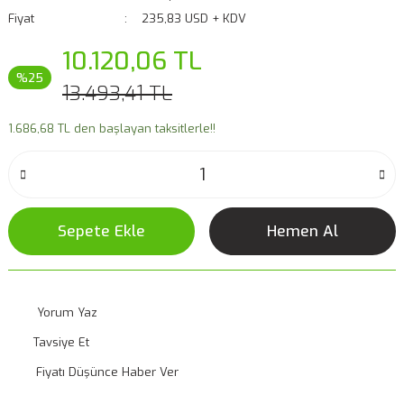
Fiyat
235,83 USD + KDV
10.120,06 TL
%25
13.493,41 TL
1.686,68 TL den başlayan taksitlerle!!
Sepete Ekle
Hemen Al
Yorum Yaz
Tavsiye Et
Fiyatı Düşünce Haber Ver