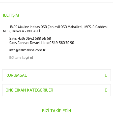
Görüş ve önerileriniz için teşekkür ederiz.
Yorum Yaz
Ürün resmi kalitesiz, bozuk veya görüntülenemiyor.
İLETİŞİM
Ürün açıklamasında eksik bilgiler bulunuyor.
İMES Makine İhtisas OSB Çerkeşli OSB Mahallesi, İMES-8 Caddesi,
NO:3, Dilovası - KOCAELİ
Ürün bilgilerinde hatalar bulunuyor.
Satış Hattı 0542 688 55 68
Ürün fiyatı diğer sitelerden daha pahalı.
Satış Sonrası Destek Hattı 0549 560 70 90
Bu ürüne benzer farklı alternatifler olmalı.
info@italmakina.com.tr
KURUMSAL
Gönder
ÖNE ÇIKAN KATEGORİLER
BİZİ TAKİP EDİN