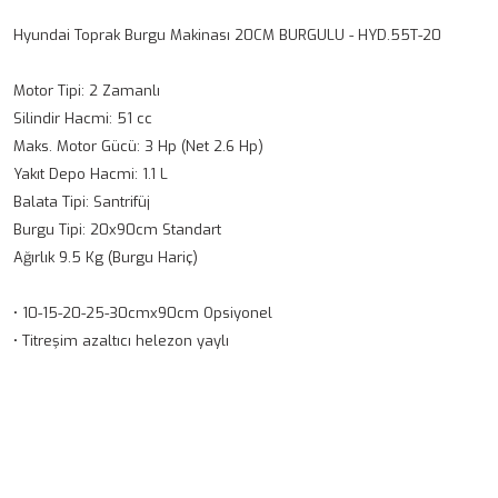
Hyundai Toprak Burgu Makinası 20CM BURGULU - HYD.55T-20
Motor Tipi: 2 Zamanlı
Silindir Hacmi: 51 cc
Maks. Motor Gücü: 3 Hp (Net 2.6 Hp)
Yakıt Depo Hacmi: 1.1 L
Balata Tipi: Santrifüj
Burgu Tipi: 20x90cm Standart
Ağırlık 9.5 Kg (Burgu Hariç)
• 10-15-20-25-30cmx90cm Opsiyonel
• Titreşim azaltıcı helezon yaylı
Bu ürünün fiyat bilgisi, resim, ürün açıklamalarında ve diğer
konularda yetersiz gördüğünüz noktaları öneri formunu
Bu ürüne ilk yorumu siz yapın!
kullanarak tarafımıza iletebilirsiniz.