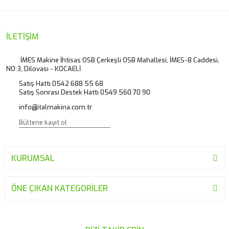
Görüş ve önerileriniz için teşekkür ederiz.
Yorum Yaz
Ürün resmi kalitesiz, bozuk veya görüntülenemiyor.
İLETİŞİM
Ürün açıklamasında eksik bilgiler bulunuyor.
İMES Makine İhtisas OSB Çerkeşli OSB Mahallesi, İMES-8 Caddesi,
NO:3, Dilovası - KOCAELİ
Ürün bilgilerinde hatalar bulunuyor.
Satış Hattı 0542 688 55 68
Ürün fiyatı diğer sitelerden daha pahalı.
Satış Sonrası Destek Hattı 0549 560 70 90
Bu ürüne benzer farklı alternatifler olmalı.
info@italmakina.com.tr
KURUMSAL
Gönder
ÖNE ÇIKAN KATEGORİLER