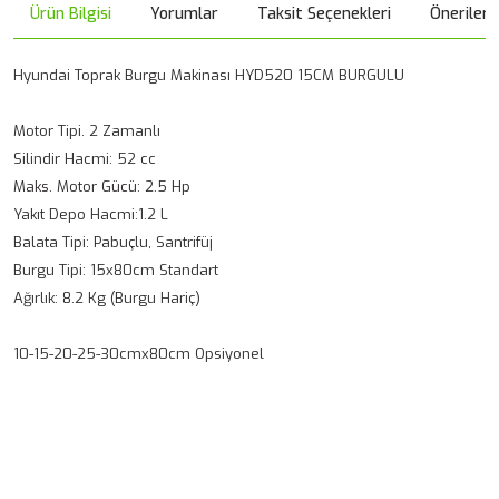
Ürün Bilgisi
Yorumlar
Taksit Seçenekleri
Önerileri
Hyundai Toprak Burgu Makinası HYD520 15CM BURGULU
Motor Tipi. 2 Zamanlı
Silindir Hacmi: 52 cc
Maks. Motor Gücü: 2.5 Hp
Yakıt Depo Hacmi:1.2 L
Balata Tipi: Pabuçlu, Santrifüj
Burgu Tipi: 15x80cm Standart
Ağırlık: 8.2 Kg (Burgu Hariç)
10-15-20-25-30cmx80cm Opsiyonel
Bu ürünün fiyat bilgisi, resim, ürün açıklamalarında ve diğer
konularda yetersiz gördüğünüz noktaları öneri formunu
Bu ürüne ilk yorumu siz yapın!
kullanarak tarafımıza iletebilirsiniz.