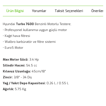
Ürün Bilgisi
Yorumlar
Taksit Seçenekleri
Önerileri
Hyundai
Turbo 7600
Benzinli Motorlu Testere;
• Profesyonel kullanıma uygun güçlü motor
• Kağıt hava filtresi
• Walbro karbüratör ve filtre sistemi
• Euro5 Motor
Max Motor Gücü:
3.4 Hp
Silindir Hacmi:
54.5 cc
Kılavuz Uzunluğu:
45cm/18"
Zincir:
3/8" - 34 Diş
Yağ / Yakıt Depo Kapasitesi:
0.26 L / 0.55 L
Ağırlık:
5.75 Kg