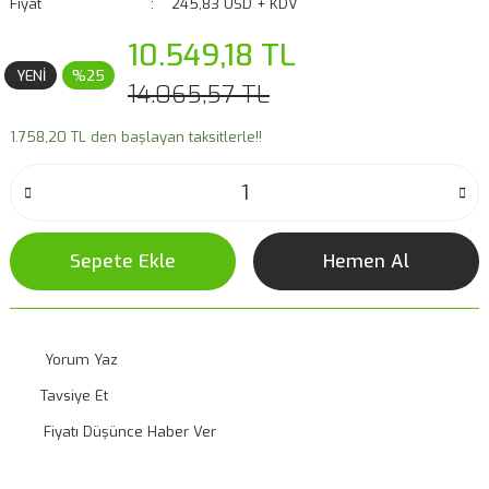
Fiyat
245,83 USD + KDV
10.549,18 TL
YENİ
%25
14.065,57 TL
1.758,20 TL den başlayan taksitlerle!!
Sepete Ekle
Hemen Al
Yorum Yaz
Tavsiye Et
Fiyatı Düşünce Haber Ver