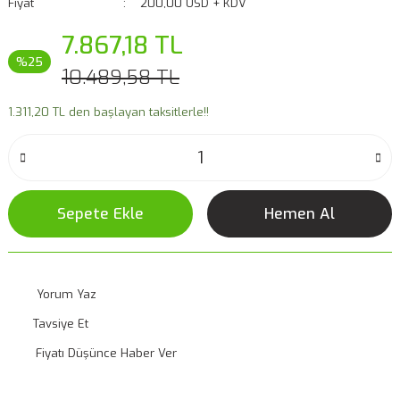
Fiyat
200,00 USD + KDV
7.867,18 TL
%25
10.489,58 TL
1.311,20 TL den başlayan taksitlerle!!
Sepete Ekle
Hemen Al
Yorum Yaz
Tavsiye Et
Fiyatı Düşünce Haber Ver