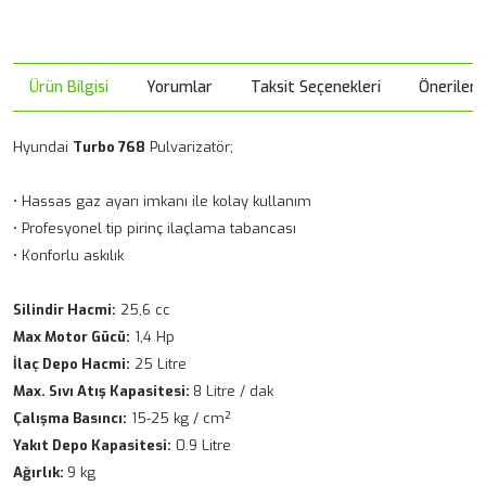
Ürün Bilgisi
Yorumlar
Taksit Seçenekleri
Önerileri
Hyundai
Turbo 768
Pulvarizatör;
• Hassas gaz ayarı imkanı ile kolay kullanım
• Profesyonel tip pirinç ilaçlama tabancası
• Konforlu askılık
Silindir Hacmi:
25,6 cc
Max Motor Gücü:
1,4 Hp
İlaç Depo Hacmi:
25 Litre
Max. Sıvı Atış Kapasitesi:
8 Litre / dak
Çalışma Basıncı:
15-25 kg / cm²
Yakıt Depo Kapasitesi:
0.9 Litre
Ağırlık:
9 kg