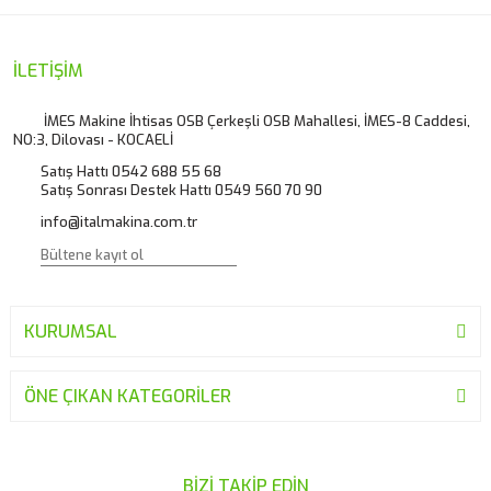
Görüş ve önerileriniz için teşekkür ederiz.
Yorum Yaz
Ürün resmi kalitesiz, bozuk veya görüntülenemiyor.
İLETİŞİM
Ürün açıklamasında eksik bilgiler bulunuyor.
İMES Makine İhtisas OSB Çerkeşli OSB Mahallesi, İMES-8 Caddesi,
NO:3, Dilovası - KOCAELİ
Ürün bilgilerinde hatalar bulunuyor.
Satış Hattı 0542 688 55 68
Ürün fiyatı diğer sitelerden daha pahalı.
Satış Sonrası Destek Hattı 0549 560 70 90
Bu ürüne benzer farklı alternatifler olmalı.
info@italmakina.com.tr
KURUMSAL
Gönder
ÖNE ÇIKAN KATEGORİLER
BİZİ TAKİP EDİN