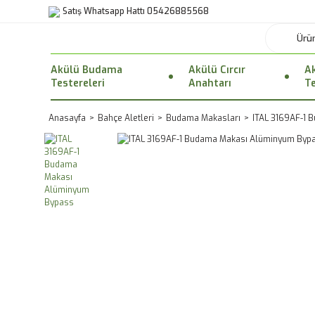
Satış Whatsapp Hattı 05426885568
Akülü Budama
Akülü Cırcır
Ak
Testereleri
Anahtarı
Te
Anasayfa
Bahçe Aletleri
Budama Makasları
ITAL 3169AF-1