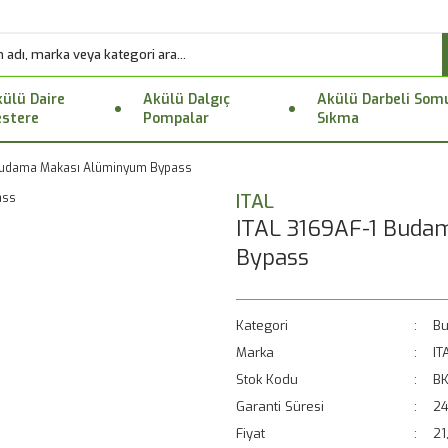
ülü Daire
Akülü Dalgıç
Akülü Darbeli Som
stere
Pompalar
Sıkma
 Budama Makası Alüminyum Bypass
ITAL
ITAL 3169AF-1 Buda
Bypass
Kategori
Bu
Marka
IT
Stok Kodu
BK
Garanti Süresi
24
Fiyat
21