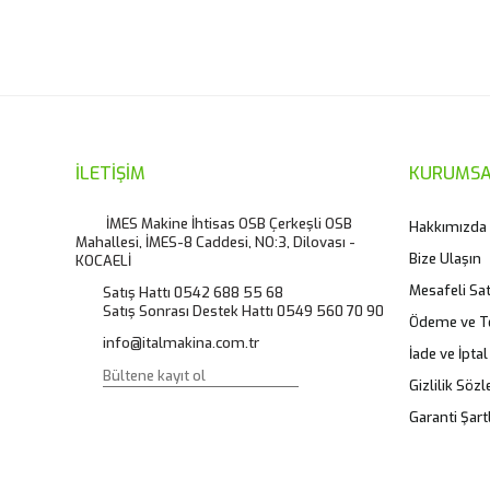
Bu ürünün fiyat bilgisi, resim, ürün açıklamalarında ve diğ
Görüş ve önerileriniz için teşekkür ederiz.
Ürün resmi kalitesiz, bozuk veya görüntülenemiyor.
Ürün açıklamasında eksik bilgiler bulunuyor.
Ürün bilgilerinde hatalar bulunuyor.
İLETİŞİM
KURUMSA
Ürün fiyatı diğer sitelerden daha pahalı.
İMES Makine İhtisas OSB Çerkeşli OSB
Hakkımızda
Mahallesi, İMES-8 Caddesi, NO:3, Dilovası -
Bu ürüne benzer farklı alternatifler olmalı.
Bize Ulaşın
KOCAELİ
Mesafeli Sa
Satış Hattı 0542 688 55 68
Satış Sonrası Destek Hattı 0549 560 70 90
Ödeme ve T
info@italmakina.com.tr
İade ve İptal
Gizlilik Söz
Garanti Şartl