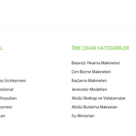
er konularda yetersiz gördüğünüz noktaları öneri formunu kullanarak taraf
Bu ürüne ilk yorumu siz yapın!
Yorum Yaz
L
ÖNE ÇIKAN KATEGORİLER
Basınçlı Yıkama Makineleri
Çim Biçme Makineleri
tış Sözleşmesi
İlaçlama Makineleri
eslimat
Jeneratör Modelleri
 Koşulları
Akülü Matkap ve Vidalamalar
leşmesi
Akülü Budama Makasları
Gönder
arı
Su Motorları