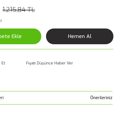
1.215,84 TL
!!
pete Ekle
Hemen Al
 Et
Fiyatı Düşünce Haber Ver
ri
Önerileriniz