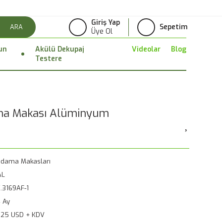
Giriş Yap
Sepetim
ARA
Üye Ol
un
Akülü Dekupaj
Videolar
Blog
Testere
ma Makası Alüminyum
dama Makasları
AL
.3169AF-1
 Ay
,25 USD + KDV