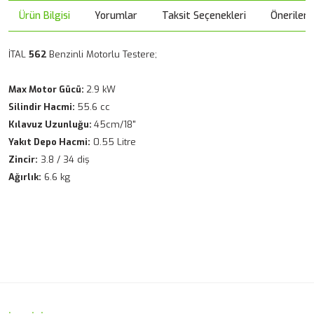
Ürün Bilgisi
Yorumlar
Taksit Seçenekleri
Önerileri
İTAL
562
Benzinli Motorlu Testere;
Max Motor Gücü:
2.9 kW
Silindir Hacmi:
55.6 cc
Kılavuz Uzunluğu:
45cm/18"
Yakıt Depo Hacmi:
0.55 Litre
Zincir:
3.8 / 34 diş
Ağırlık:
6.6 kg
Bu ürünün fiyat bilgisi, resim, ürün açıklamalarında ve diğer
konularda yetersiz gördüğünüz noktaları öneri formunu
Bu ürüne ilk yorumu siz yapın!
kullanarak tarafımıza iletebilirsiniz.
Görüş ve önerileriniz için teşekkür ederiz.
Yorum Yaz