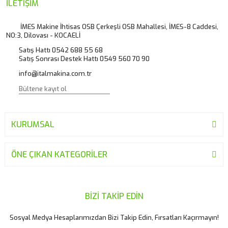
Ürün resmi kalitesiz, bozuk veya görüntülenemiyor.
İLETİŞİM
Ürün açıklamasında eksik bilgiler bulunuyor.
İMES Makine İhtisas OSB Çerkeşli OSB Mahallesi, İMES-8 Caddesi,
NO:3, Dilovası - KOCAELİ
Ürün bilgilerinde hatalar bulunuyor.
Satış Hattı 0542 688 55 68
Ürün fiyatı diğer sitelerden daha pahalı.
Satış Sonrası Destek Hattı 0549 560 70 90
Bu ürüne benzer farklı alternatifler olmalı.
info@italmakina.com.tr
KURUMSAL
Gönder
ÖNE ÇIKAN KATEGORİLER
BİZİ TAKİP EDİN
Sosyal Medya Hesaplarımızdan Bizi Takip Edin, Fırsatları Kaçırmayın!