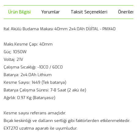
Ürün Bilgisi
Yorumlar
Taksit Seçenekleri
Önerileri
Ital Akülü Budama Makası 40mm 2x4.0Ah DİJİTAL - PMX40
Maks.Kesme Çapı: 40mm
Güç: 1050W
Voltaj: 21V
Çalışma Sıcaklığı: -10C0 / 60C0
Batarya: 2x4.0Ah Lithium
Kesme Sayısı: 1449 (Tek batarya)
Batarya Çalışma Süresi: 7-8 Saat (2 akü ile)
Ağırlık: 0.97 Kg (Bataryasız)
Kesme sayısı referans amaçlıdır.
Bıçak keskinliği ve dalların sertliği gibi faktörlerden etkilenmektedir.
EXT270 uzatma aparatı ile uyumludur.