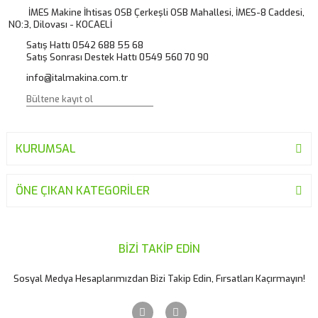
Ürün açıklamasında eksik bilgiler bulunuyor.
İMES Makine İhtisas OSB Çerkeşli OSB Mahallesi, İMES-8 Caddesi,
NO:3, Dilovası - KOCAELİ
Ürün bilgilerinde hatalar bulunuyor.
Satış Hattı 0542 688 55 68
Ürün fiyatı diğer sitelerden daha pahalı.
Satış Sonrası Destek Hattı 0549 560 70 90
Bu ürüne benzer farklı alternatifler olmalı.
info@italmakina.com.tr
KURUMSAL
Gönder
ÖNE ÇIKAN KATEGORİLER
BİZİ TAKİP EDİN
Sosyal Medya Hesaplarımızdan Bizi Takip Edin, Fırsatları Kaçırmayın!