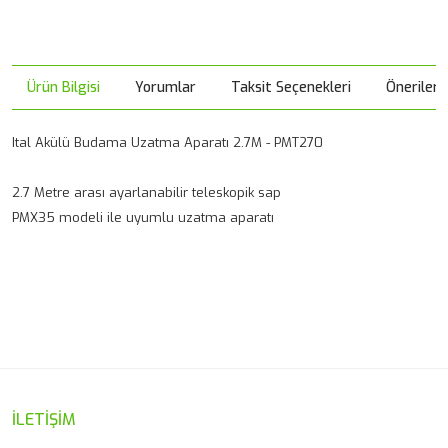
Ürün Bilgisi
Yorumlar
Taksit Seçenekleri
Önerileri
Ital Akülü Budama Uzatma Aparatı 2.7M - PMT270
2.7 Metre arası ayarlanabilir teleskopik sap
PMX35 modeli ile uyumlu uzatma aparatı
Bu ürünün fiyat bilgisi, resim, ürün açıklamalarında ve diğer
konularda yetersiz gördüğünüz noktaları öneri formunu
Bu ürüne ilk yorumu siz yapın!
kullanarak tarafımıza iletebilirsiniz.
Görüş ve önerileriniz için teşekkür ederiz.
Yorum Yaz
Ürün resmi kalitesiz, bozuk veya görüntülenemiyor.
İLETİŞİM