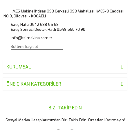
Ürün açıklamasında eksik bilgiler bulunuyor.
İMES Makine İhtisas OSB Çerkeşli OSB Mahallesi, İMES-8 Caddesi,
NO:3, Dilovası - KOCAELİ
Ürün bilgilerinde hatalar bulunuyor.
Satış Hattı 0542 688 55 68
Ürün fiyatı diğer sitelerden daha pahalı.
Satış Sonrası Destek Hattı 0549 560 70 90
Bu ürüne benzer farklı alternatifler olmalı.
info@italmakina.com.tr
KURUMSAL
Gönder
ÖNE ÇIKAN KATEGORİLER
BİZİ TAKİP EDİN
Sosyal Medya Hesaplarımızdan Bizi Takip Edin, Fırsatları Kaçırmayın!