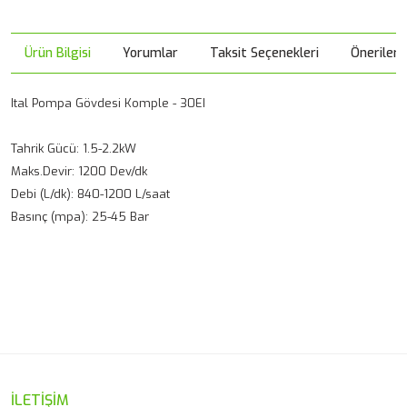
Ürün Bilgisi
Yorumlar
Taksit Seçenekleri
Önerileri
Ital Pompa Gövdesi Komple - 30EI
Tahrik Gücü: 1.5-2.2kW
Maks.Devir: 1200 Dev/dk
Debi (L/dk): 840-1200 L/saat
Basınç (mpa): 25-45 Bar
Bu ürünün fiyat bilgisi, resim, ürün açıklamalarında ve diğer
konularda yetersiz gördüğünüz noktaları öneri formunu
Bu ürüne ilk yorumu siz yapın!
kullanarak tarafımıza iletebilirsiniz.
Görüş ve önerileriniz için teşekkür ederiz.
Yorum Yaz
Ürün resmi kalitesiz, bozuk veya görüntülenemiyor.
İLETİŞİM