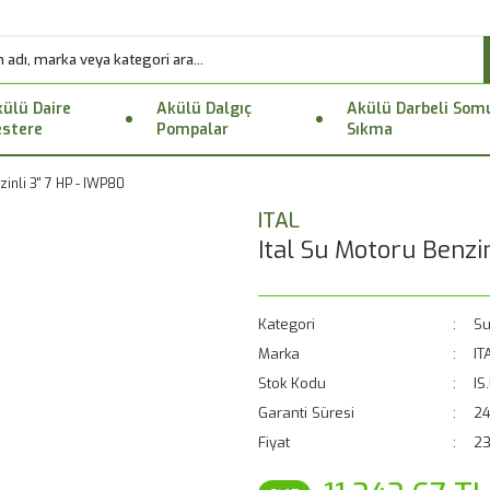
ülü Daire
Akülü Dalgıç
Akülü Darbeli Som
stere
Pompalar
Sıkma
inli 3'' 7 HP - IWP80
ITAL
Ital Su Motoru Benzin
Kategori
Su
Marka
IT
Stok Kodu
IS
Garanti Süresi
24
Fiyat
23