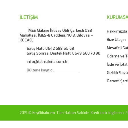
Ürün açıklamasında eksik bilgiler bulunuyor.
Ürün bilgilerinde hatalar bulunuyor.
İLETİŞİM
KURUMSA
Ürün fiyatı diğer sitelerden daha pahalı.
İMES Makine İhtisas OSB Çerkeşli OSB
Hakkımızda
Mahallesi, İMES-8 Caddesi, NO:3, Dilovası -
Bu ürüne benzer farklı alternatifler olmalı.
Bize Ulaşın
KOCAELİ
Mesafeli Sa
Satış Hattı 0542 688 55 68
Satış Sonrası Destek Hattı 0549 560 70 90
Ödeme ve T
info@italmakina.com.tr
İade ve İptal
Gizlilik Söz
Garanti Şartl
2019 © Keyiflibahcem. Tüm Hakları Saklıdır. Kredi kartı bilgileriniz 2