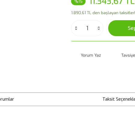
11.343,67 TL
%15
1.890,61 TL den başlayan taksitlerl
Se
Yorum Yaz
Tavsiye
orumlar
Taksit Seçenekle