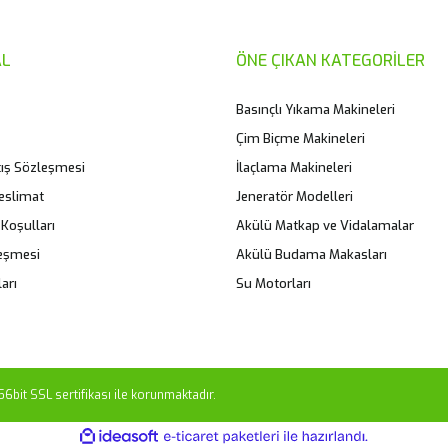
L
ÖNE ÇIKAN KATEGORİLER
Basınçlı Yıkama Makineleri
Çim Biçme Makineleri
tış Sözleşmesi
İlaçlama Makineleri
eslimat
Jeneratör Modelleri
 Koşulları
Akülü Matkap ve Vidalamalar
leşmesi
Akülü Budama Makasları
Gönder
arı
Su Motorları
56bit SSL sertifikası ile korunmaktadır.
ile
ideasoft
e-