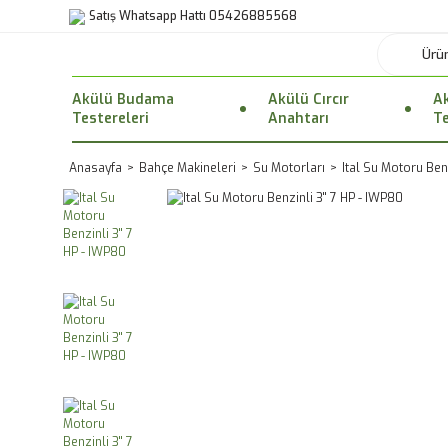
Satış Whatsapp Hattı 05426885568
Akülü Budama
Akülü Cırcır
Ak
Testereleri
Anahtarı
Te
Anasayfa
Bahçe Makineleri
Su Motorları
Ital Su Motoru Benz