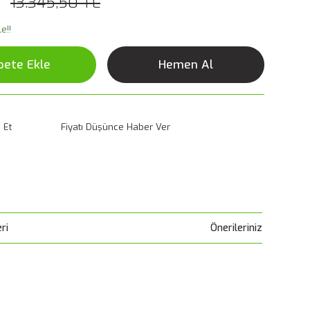
13.345,50 TL
e!!
pete Ekle
Hemen Al
 Et
Fiyatı Düşünce Haber Ver
ri
Önerileriniz