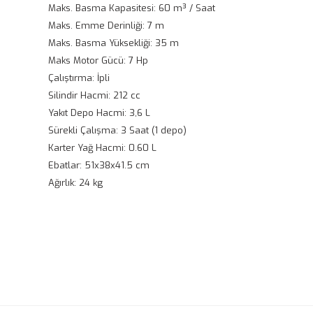
Maks. Basma Kapasitesi: 60 m³ / Saat
Maks. Emme Derinliği: 7 m
Maks. Basma Yüksekliği: 35 m
Maks Motor Gücü: 7 Hp
Çalıştırma: İpli
Silindir Hacmi: 212 cc
Yakıt Depo Hacmi: 3,6 L
Sürekli Çalışma: 3 Saat (1 depo)
Karter Yağ Hacmi: 0.60 L
Ebatlar: 51x38x41.5 cm
Ağırlık: 24 kg
Bu ürünün fiyat bilgisi, resim, ürün açıklamalarında ve diğ
Görüş ve önerileriniz için teşekkür ederiz.
Ürün resmi kalitesiz, bozuk veya görüntülenemiyor.