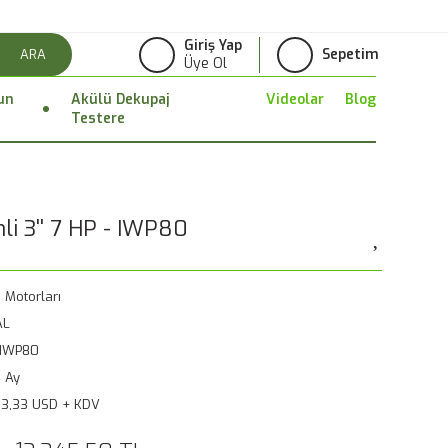
Giriş Yap
Sepetim
ARA
Üye Ol
un
Akülü Dekupaj
Videolar
Blog
Testere
li 3'' 7 HP - IWP80
 Motorları
AL
.IWP80
 Ay
3,33 USD + KDV