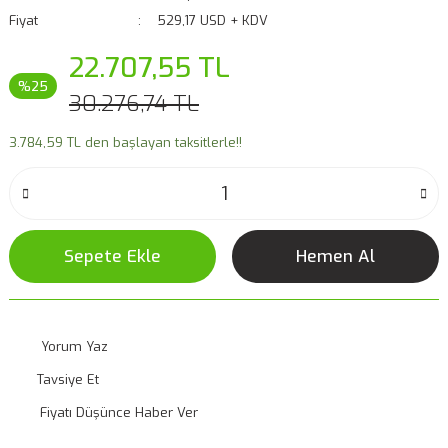
Fiyat
529,17 USD + KDV
22.707,55 TL
%25
30.276,74 TL
3.784,59 TL den başlayan taksitlerle!!
Sepete Ekle
Hemen Al
Yorum Yaz
Tavsiye Et
Fiyatı Düşünce Haber Ver