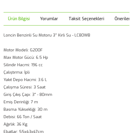
Ürün Bilgisi
Yorumlar
Taksit Seçenekleri
Önerileri
Loncin Benzinli Su Motoru 3'' Kirli Su - LC80WB
Motor Modeli: G200F
Max Motor Gücü: 6.5 Hp
Silindir Hacmi: 196 cc
Çalıştırma: İpli
Yakıt Depo Hacmi: 3.6 L
Çalışma Süresi: 3 Saat
Giriş Çıkış Çapı: 3" - 80mm
Emiş Derinliği: 7 m
Basma Yüksekliği: 30 m
Debisi: 66 Ton / Saat
Ağırlık: 36 Kg
Ebatlar: 55x43x47cm