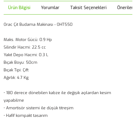
Ürün Bilgisi
Yorumlar
Taksit Seçenekleri
Önerileri
Orac Çit Budama Makinası - OHT550
Maks. Motor Gücü: 0.9 Hp
Silindir Hacmi: 22.5 cc
Yakıt Depo Hacmi: 0.3 L
Bıçak Boyu: 50cm
Bıçak Tipi: Çift
Ağırlık: 4.7 Kg
• 180 derece dönebilen kabze ile değişik açılardan kesim
yapabilme
• Amortisör sistemi ile düşük titreşim
• Hafif kompakt tasarım
Bu ürünün fiyat bilgisi, resim, ürün açıklamalarında ve diğer