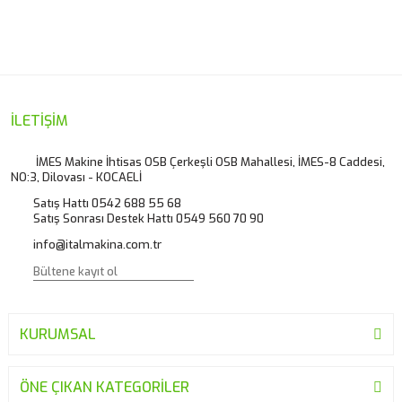
konularda yetersiz gördüğünüz noktaları öneri formunu
Bu ürüne ilk yorumu siz yapın!
kullanarak tarafımıza iletebilirsiniz.
Görüş ve önerileriniz için teşekkür ederiz.
Yorum Yaz
Ürün resmi kalitesiz, bozuk veya görüntülenemiyor.
İLETİŞİM
Ürün açıklamasında eksik bilgiler bulunuyor.
İMES Makine İhtisas OSB Çerkeşli OSB Mahallesi, İMES-8 Caddesi,
NO:3, Dilovası - KOCAELİ
Ürün bilgilerinde hatalar bulunuyor.
Satış Hattı 0542 688 55 68
Ürün fiyatı diğer sitelerden daha pahalı.
Satış Sonrası Destek Hattı 0549 560 70 90
Bu ürüne benzer farklı alternatifler olmalı.
info@italmakina.com.tr
KURUMSAL
Gönder
ÖNE ÇIKAN KATEGORİLER