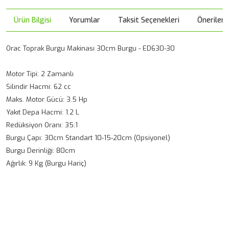
Ürün Bilgisi
Yorumlar
Taksit Seçenekleri
Önerileri
Orac Toprak Burgu Makinası 30cm Burgu - ED630-30
Motor Tipi: 2 Zamanlı
Silindir Hacmi: 62 cc
Maks. Motor Gücü: 3.5 Hp
Yakıt Depa Hacmi: 1.2 L
Redüksiyon Oranı: 35:1
Burgu Çapı: 30cm Standart 10-15-20cm (Opsiyonel)
Burgu Derinliği: 80cm
Ağırlık: 9 Kg (Burgu Hariç)
Bu ürünün fiyat bilgisi, resim, ürün açıklamalarında ve diğer
konularda yetersiz gördüğünüz noktaları öneri formunu
Bu ürüne ilk yorumu siz yapın!
kullanarak tarafımıza iletebilirsiniz.