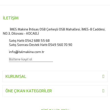
Görüş ve önerileriniz için teşekkür ederiz.
Yorum Yaz
Ürün resmi kalitesiz, bozuk veya görüntülenemiyor.
İLETİŞİM
Ürün açıklamasında eksik bilgiler bulunuyor.
İMES Makine İhtisas OSB Çerkeşli OSB Mahallesi, İMES-8 Caddesi,
NO:3, Dilovası - KOCAELİ
Ürün bilgilerinde hatalar bulunuyor.
Satış Hattı 0542 688 55 68
Ürün fiyatı diğer sitelerden daha pahalı.
Satış Sonrası Destek Hattı 0549 560 70 90
Bu ürüne benzer farklı alternatifler olmalı.
info@italmakina.com.tr
KURUMSAL
Gönder
ÖNE ÇIKAN KATEGORİLER