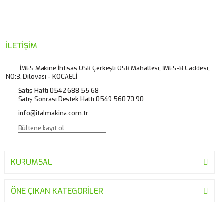
kullanarak tarafımıza iletebilirsiniz.
Görüş ve önerileriniz için teşekkür ederiz.
Yorum Yaz
Ürün resmi kalitesiz, bozuk veya görüntülenemiyor.
İLETİŞİM
Ürün açıklamasında eksik bilgiler bulunuyor.
İMES Makine İhtisas OSB Çerkeşli OSB Mahallesi, İMES-8 Caddesi,
NO:3, Dilovası - KOCAELİ
Ürün bilgilerinde hatalar bulunuyor.
Satış Hattı 0542 688 55 68
Ürün fiyatı diğer sitelerden daha pahalı.
Satış Sonrası Destek Hattı 0549 560 70 90
Bu ürüne benzer farklı alternatifler olmalı.
info@italmakina.com.tr
KURUMSAL
Gönder
ÖNE ÇIKAN KATEGORİLER