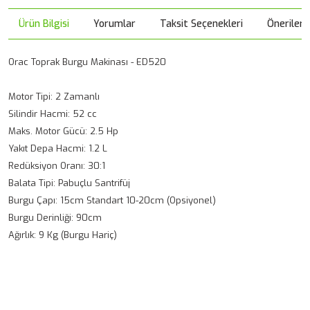
Ürün Bilgisi
Yorumlar
Taksit Seçenekleri
Önerileri
Orac Toprak Burgu Makinası - ED520
Motor Tipi: 2 Zamanlı
Silindir Hacmi: 52 cc
Maks. Motor Gücü: 2.5 Hp
Yakıt Depa Hacmi: 1.2 L
Redüksiyon Oranı: 30:1
Balata Tipi: Pabuçlu Santrifüj
Burgu Çapı: 15cm Standart 10-20cm (Opsiyonel)
Burgu Derinliği: 90cm
Ağırlık: 9 Kg (Burgu Hariç)
Bu ürünün fiyat bilgisi, resim, ürün açıklamalarında ve diğer
konularda yetersiz gördüğünüz noktaları öneri formunu
Bu ürüne ilk yorumu siz yapın!