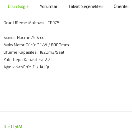
Ürün Bilgisi
Yorumlar
Taksit Seçenekleri
Önerileri
Orac Üfleme Makinası - EB975
Silindir Hacmi: 75.6 cc
Maks.Motor Gücü: 3.1kW / 8000rpm
Üfleme Kapasitesi: 1620m3/Saat
Yakıt Depo Kapasitesi: 2.2 L
Ağırlık Net/Brüt: 11 / 14 Kg
Bu ürünün fiyat bilgisi, resim, ürün açıklamalarında ve diğer
konularda yetersiz gördüğünüz noktaları öneri formunu
Bu ürüne ilk yorumu siz yapın!
kullanarak tarafımıza iletebilirsiniz.
Görüş ve önerileriniz için teşekkür ederiz.
Yorum Yaz
Ürün resmi kalitesiz, bozuk veya görüntülenemiyor.
İLETİŞİM