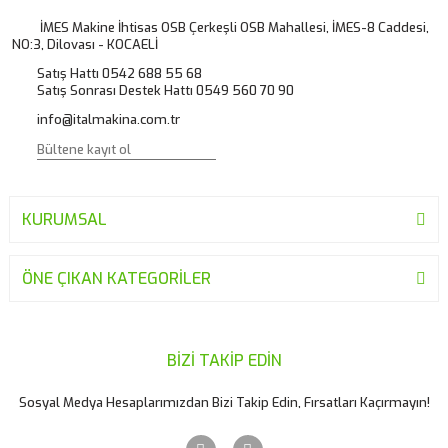
Ürün açıklamasında eksik bilgiler bulunuyor.
İMES Makine İhtisas OSB Çerkeşli OSB Mahallesi, İMES-8 Caddesi,
NO:3, Dilovası - KOCAELİ
Ürün bilgilerinde hatalar bulunuyor.
Satış Hattı 0542 688 55 68
Ürün fiyatı diğer sitelerden daha pahalı.
Satış Sonrası Destek Hattı 0549 560 70 90
Bu ürüne benzer farklı alternatifler olmalı.
info@italmakina.com.tr
KURUMSAL
Gönder
ÖNE ÇIKAN KATEGORİLER
BİZİ TAKİP EDİN
Sosyal Medya Hesaplarımızdan Bizi Takip Edin, Fırsatları Kaçırmayın!