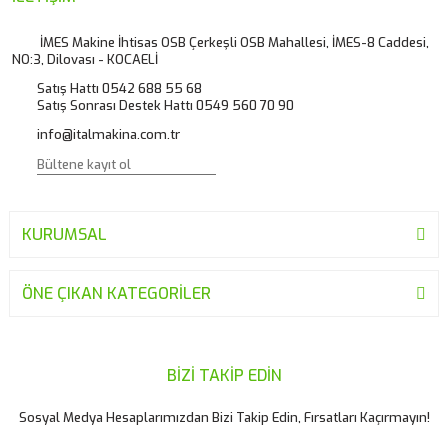
Ürün açıklamasında eksik bilgiler bulunuyor.
İMES Makine İhtisas OSB Çerkeşli OSB Mahallesi, İMES-8 Caddesi,
NO:3, Dilovası - KOCAELİ
Ürün bilgilerinde hatalar bulunuyor.
Satış Hattı 0542 688 55 68
Ürün fiyatı diğer sitelerden daha pahalı.
Satış Sonrası Destek Hattı 0549 560 70 90
Bu ürüne benzer farklı alternatifler olmalı.
info@italmakina.com.tr
KURUMSAL
Gönder
ÖNE ÇIKAN KATEGORİLER
BİZİ TAKİP EDİN
Sosyal Medya Hesaplarımızdan Bizi Takip Edin, Fırsatları Kaçırmayın!