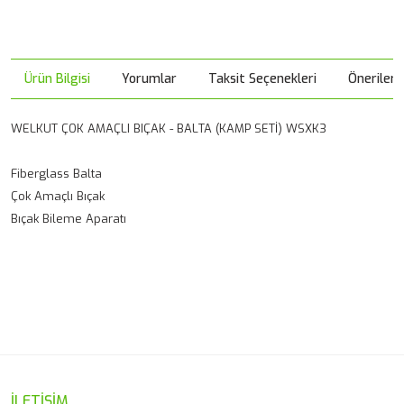
Ürün Bilgisi
Yorumlar
Taksit Seçenekleri
Önerileri
WELKUT ÇOK AMAÇLI BIÇAK - BALTA (KAMP SETİ) WSXK3
Fiberglass Balta
Çok Amaçlı Bıçak
Bıçak Bileme Aparatı
Bu ürünün fiyat bilgisi, resim, ürün açıklamalarında ve diğer
konularda yetersiz gördüğünüz noktaları öneri formunu
Bu ürüne ilk yorumu siz yapın!
kullanarak tarafımıza iletebilirsiniz.
Görüş ve önerileriniz için teşekkür ederiz.
Yorum Yaz
Ürün resmi kalitesiz, bozuk veya görüntülenemiyor.
İLETİŞİM