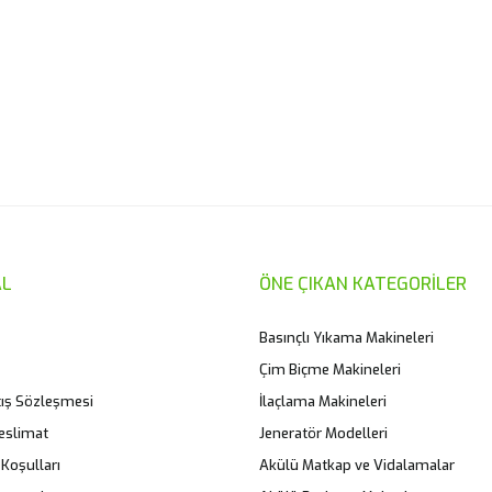
er konularda yetersiz gördüğünüz noktaları öneri formunu kullanarak taraf
Bu ürüne ilk yorumu siz yapın!
Yorum Yaz
L
ÖNE ÇIKAN KATEGORİLER
Basınçlı Yıkama Makineleri
Çim Biçme Makineleri
tış Sözleşmesi
İlaçlama Makineleri
eslimat
Jeneratör Modelleri
 Koşulları
Akülü Matkap ve Vidalamalar