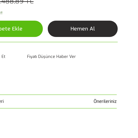
.488,89 TL
!!
pete Ekle
Hemen Al
 Et
Fiyatı Düşünce Haber Ver
ri
Önerileriniz