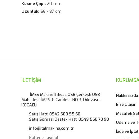
Kesme Çapı:
20 mm
Uzunluk:
66 - 87 cm
Bu ürünün fiyat bilgisi, resim, ürün açıklamalarında ve diğ
Görüş ve önerileriniz için teşekkür ederiz.
Ürün resmi kalitesiz, bozuk veya görüntülenemiyor.
Ürün açıklamasında eksik bilgiler bulunuyor.
Ürün bilgilerinde hatalar bulunuyor.
İLETİŞİM
KURUMSA
Ürün fiyatı diğer sitelerden daha pahalı.
İMES Makine İhtisas OSB Çerkeşli OSB
Hakkımızda
Mahallesi, İMES-8 Caddesi, NO:3, Dilovası -
Bu ürüne benzer farklı alternatifler olmalı.
Bize Ulaşın
KOCAELİ
Mesafeli Sa
Satış Hattı 0542 688 55 68
Satış Sonrası Destek Hattı 0549 560 70 90
Ödeme ve T
info@italmakina.com.tr
İade ve İptal