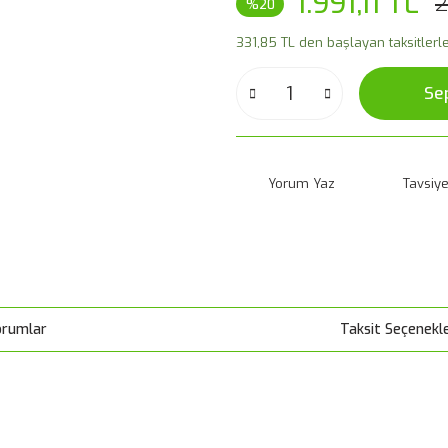
1.991,11 TL
2
%20
331,85 TL den başlayan taksitlerle
Se
Yorum Yaz
Tavsiye
orumlar
Taksit Seçenekle