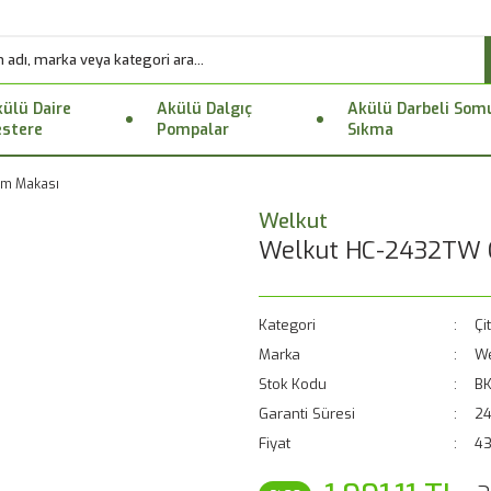
ülü Daire
Akülü Dalgıç
Akülü Darbeli Som
stere
Pompalar
Sıkma
im Makası
Welkut
Welkut HC-2432TW 
Kategori
Çi
Marka
We
Stok Kodu
B
Garanti Süresi
24
Fiyat
43