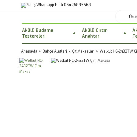
Satış Whatsapp Hattı 05426885568
Akülü Budama
Akülü Cırcır
Ak
Testereleri
Anahtarı
Te
Anasayfa
Bahçe Aletleri
Çit Makasları
Welkut HC-2432TW Ç