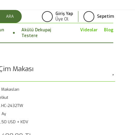
Giriş Yap
Sepetim
ARA
Üye Ol
un
Akülü Dekupaj
Videolar
Blog
Testere
Çim Makası
t Makasları
lkut
K.HC-2432TW
 Ay
,50 USD + KDV