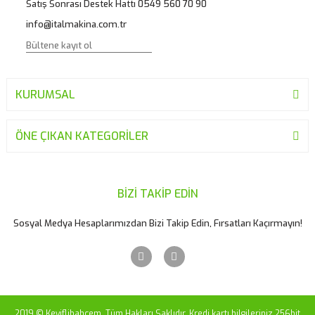
Satış Sonrası Destek Hattı 0549 560 70 90
Bu ürüne benzer farklı alternatifler olmalı.
info@italmakina.com.tr
KURUMSAL
Gönder
ÖNE ÇIKAN KATEGORİLER
BİZİ TAKİP EDİN
Sosyal Medya Hesaplarımızdan Bizi Takip Edin, Fırsatları Kaçırmayın!
2019 © Keyiflibahcem. Tüm Hakları Saklıdır. Kredi kartı bilgileriniz 256bit