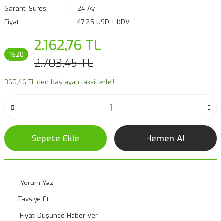
Garanti Süresi
24 Ay
Fiyat
47,25 USD + KDV
2.162,76 TL
%20
2.703,45 TL
360,46 TL den başlayan taksitlerle!!
Sepete Ekle
Hemen Al
Yorum Yaz
Tavsiye Et
Fiyatı Düşünce Haber Ver