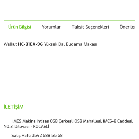
Ürün Bilgisi
Yorumlar
Taksit Seçenekleri
Önerileri
Welkut
HC-810A-96
Yüksek Dal Budama Makası
Bu ürünün fiyat bilgisi, resim, ürün açıklamalarında ve diğer
konularda yetersiz gördüğünüz noktaları öneri formunu
Bu ürüne ilk yorumu siz yapın!
kullanarak tarafımıza iletebilirsiniz.
Görüş ve önerileriniz için teşekkür ederiz.
Yorum Yaz
Ürün resmi kalitesiz, bozuk veya görüntülenemiyor.
İLETİŞİM
Ürün açıklamasında eksik bilgiler bulunuyor.
İMES Makine İhtisas OSB Çerkeşli OSB Mahallesi, İMES-8 Caddesi,
NO:3, Dilovası - KOCAELİ
Ürün bilgilerinde hatalar bulunuyor.
Satış Hattı 0542 688 55 68
Ürün fiyatı diğer sitelerden daha pahalı.