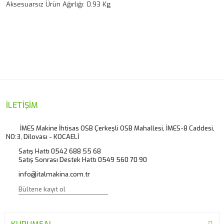
Aksesuarsız Ürün Ağırlığı: 0.93 Kg
Bu ürünün fiyat bilgisi, resim, ürün açıklamalarında ve diğer
konularda yetersiz gördüğünüz noktaları öneri formunu
Bu ürüne ilk yorumu siz yapın!
kullanarak tarafımıza iletebilirsiniz.
Görüş ve önerileriniz için teşekkür ederiz.
Yorum Yaz
Ürün resmi kalitesiz, bozuk veya görüntülenemiyor.
İLETİŞİM
Ürün açıklamasında eksik bilgiler bulunuyor.
İMES Makine İhtisas OSB Çerkeşli OSB Mahallesi, İMES-8 Caddesi,
NO:3, Dilovası - KOCAELİ
Ürün bilgilerinde hatalar bulunuyor.
Satış Hattı 0542 688 55 68
Ürün fiyatı diğer sitelerden daha pahalı.
Satış Sonrası Destek Hattı 0549 560 70 90
Bu ürüne benzer farklı alternatifler olmalı.
info@italmakina.com.tr