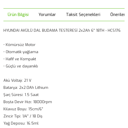
Ürün Bilgisi
Yorumlar
Taksit Seçenekleri
Önerileri
HYUNDAI AKÜLÜ DAL BUDAMA TESTERESİ 2x2Ah 6" 18TH - HCS176
• Kömürsüz Motor
• Otomatik yağlama
• Hafif ve Kompakt
• Güçlü ve dayanıklı
Akü Voltajı: 21 V
Batarya: 2x2.0Ah Lithium
Şarj Süresi: 1.5 Saat
Boşta Devir Hızı: 18000rpm
Kılavuz Boyu: 15cm/6"
Zincir Tipi: 1/4" / 18 Diş
Yağ Deposu: 16.5ml