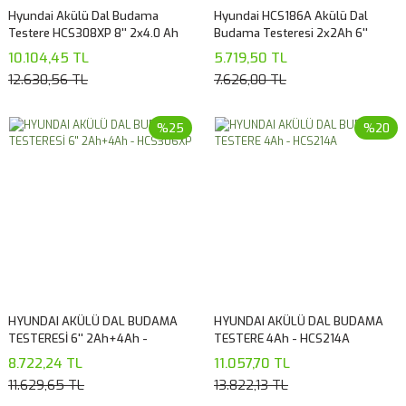
Hyundai Akülü Dal Budama
Hyundai HCS186A Akülü Dal
Testere HCS308XP 8'' 2x4.0 Ah
Budama Testeresi 2x2Ah 6''
10.104,45 TL
5.719,50 TL
12.630,56 TL
7.626,00 TL
%25
%20
HYUNDAI AKÜLÜ DAL BUDAMA
HYUNDAI AKÜLÜ DAL BUDAMA
TESTERESİ 6'' 2Ah+4Ah -
TESTERE 4Ah - HCS214A
HCS306XP
8.722,24 TL
11.057,70 TL
11.629,65 TL
13.822,13 TL