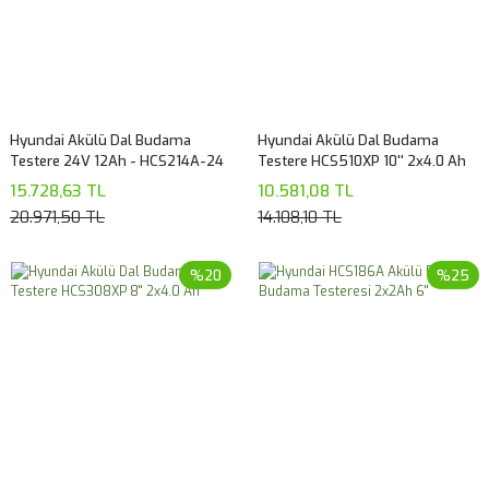
Hyundai Akülü Dal Budama
Hyundai Akülü Dal Budama
Testere 24V 12Ah - HCS214A-24
Testere HCS510XP 10'' 2x4.0 Ah
15.728,63 TL
10.581,08 TL
20.971,50 TL
14.108,10 TL
%20
%25