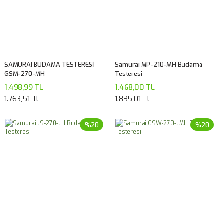
SAMURAI BUDAMA TESTERESİ
Samurai MP-210-MH Budama
GSM-270-MH
Testeresi
1.498,99 TL
1.468,00 TL
1.763,51 TL
1.835,01 TL
%20
%20