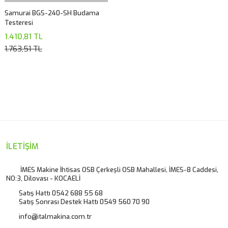
Samurai BGS-240-SH Budama
Testeresi
1.410,81 TL
1.763,51 TL
İLETİŞİM
İMES Makine İhtisas OSB Çerkeşli OSB Mahallesi, İMES-8 Caddesi,
NO:3, Dilovası - KOCAELİ
Satış Hattı 0542 688 55 68
Satış Sonrası Destek Hattı 0549 560 70 90
info@italmakina.com.tr