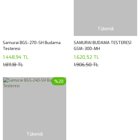
Tükendi
Samurai BGS-270-SH Budama
SAMURAI BUDAMA TESTERESİ
Testeresi
GSM-300-MH
1.448,94 TL
1.620,52 TL
1.811,18 TL
1.906,50 TL
%20
Tükendi