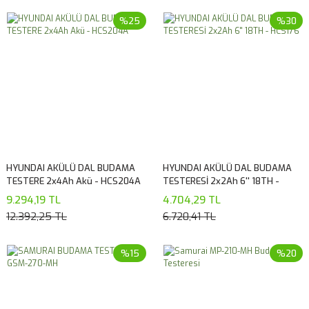
%25
%30
HYUNDAI AKÜLÜ DAL BUDAMA
HYUNDAI AKÜLÜ DAL BUDAMA
TESTERE 2x4Ah Akü - HCS204A
TESTERESİ 2x2Ah 6'' 18TH -
HCS176
9.294,19 TL
4.704,29 TL
12.392,25 TL
6.720,41 TL
%15
%20