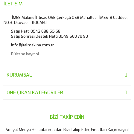
Ürün resmi kalitesiz, bozuk veya görüntülenemiyor.
İLETİŞİM
Ürün açıklamasında eksik bilgiler bulunuyor.
İMES Makine İhtisas OSB Çerkeşli OSB Mahallesi, İMES-8 Caddesi,
NO:3, Dilovası - KOCAELİ
Ürün bilgilerinde hatalar bulunuyor.
Satış Hattı 0542 688 55 68
Ürün fiyatı diğer sitelerden daha pahalı.
Satış Sonrası Destek Hattı 0549 560 70 90
Bu ürüne benzer farklı alternatifler olmalı.
info@italmakina.com.tr
KURUMSAL
Gönder
ÖNE ÇIKAN KATEGORİLER
BİZİ TAKİP EDİN
Sosyal Medya Hesaplarımızdan Bizi Takip Edin, Fırsatları Kaçırmayın!