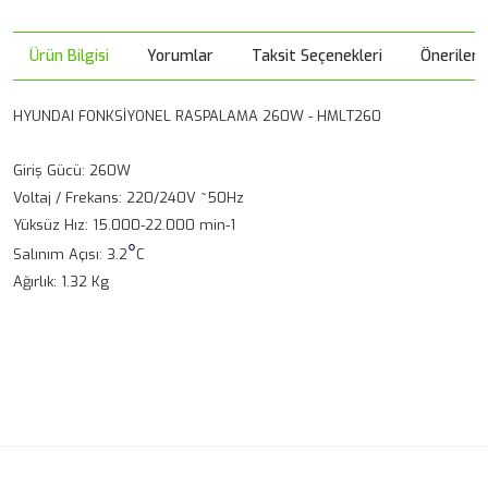
Ürün Bilgisi
Yorumlar
Taksit Seçenekleri
Önerileri
HYUNDAI FONKSİYONEL RASPALAMA 260W - HMLT260
Giriş Gücü: 260W
Voltaj / Frekans: 220/240V ~50Hz
Yüksüz Hız: 15.000-22.000 min-1
°
Salınım Açısı: 3.2
C
Ağırlık: 1.32 Kg
Bu ürünün fiyat bilgisi, resim, ürün açıklamalarında ve diğer
konularda yetersiz gördüğünüz noktaları öneri formunu
Bu ürüne ilk yorumu siz yapın!
kullanarak tarafımıza iletebilirsiniz.
Görüş ve önerileriniz için teşekkür ederiz.
Yorum Yaz