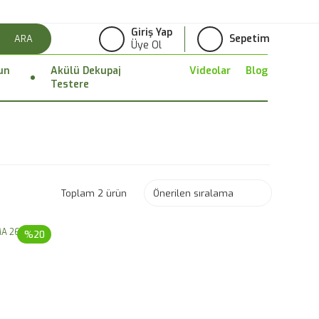
Giriş Yap
Sepetim
ARA
Üye Ol
un
Akülü Dekupaj
Videolar
Blog
Testere
Toplam 2 ürün
%20