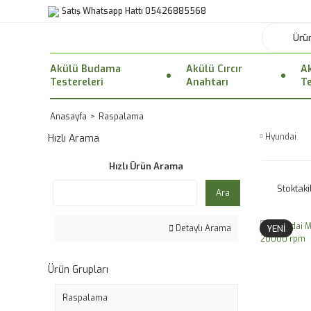
Satış Whatsapp Hattı 05426885568
Akülü Budama
Akülü Cırcır
Ak
Testereleri
Anahtarı
Te
Anasayfa
Raspalama
Hyundai
Hızlı Arama
Hızlı Ürün Arama
Stoktaki
Ara
YENİ
Detaylı Arama
Ürün Grupları
Raspalama