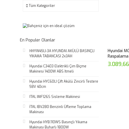
Tüm Kategoriler
En Populer Olanlar
Hyundai MC
HHYW45LI-3A HYUNDAI AKÜLÜ BASINÇLI
Raspalama
YIKAMA TABANCASI 2x3AH
3.089,66
Hyundai C3403 Elektrikli Çim Biçme
Makinesi 1400W ABS İtmeli
Hyundai HYC60LI Çift Akülü Zincirli Testere
58V 40cm
ITAL IMF126S Sisleme Makinesi
İTAL IBV280 Benzinli Üfleme Toplama
Makinası
Hyundai HYB.110WS Basınçlı Yıkama
Makinası Buharlı 1800W