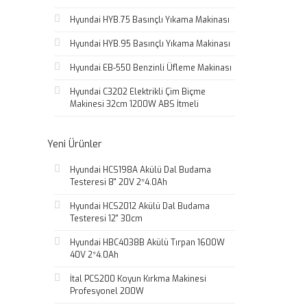
Hyundai HYB.75 Basınçlı Yıkama Makinası
Hyundai HYB.95 Basınçlı Yıkama Makinası
Hyundai EB-550 Benzinli Üfleme Makinası
Hyundai C3202 Elektrikli Çim Biçme
Makinesi 32cm 1200W ABS İtmeli
Yeni Ürünler
Hyundai HCS198A Akülü Dal Budama
Testeresi 8'' 20V 2*4.0Ah
Hyundai HCS2012 Akülü Dal Budama
Testeresi 12'' 30cm
Hyundai HBC4038B Akülü Tırpan 1600W
40V 2*4.0Ah
İtal PCS200 Koyun Kırkma Makinesi
Profesyonel 200W