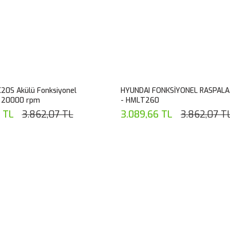
20S Akülü Fonksiyonel
HYUNDAI FONKSİYONEL RASPAL
 20000 rpm
- HMLT260
 TL
3.862,07 TL
3.089,66 TL
3.862,07 T